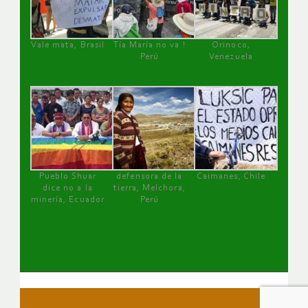
Vale mata, Brasil
Tía María no va !
Orinoco,
Perú
Venezuela
Pueblo Shuar
defensora de la
Caimanes, Chile
dice no a la
tierra, Melchora,
minería, Ecuador
Perú