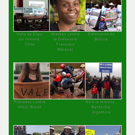
Valle de Elqui
Atentan contra
Defensoras de
sin minería.
la Defensora
Bolivia
Chile
Francisca
Márquez
Protestas contra
No a la minería ,
VALE, Brasil
Bariloche,
Argentina