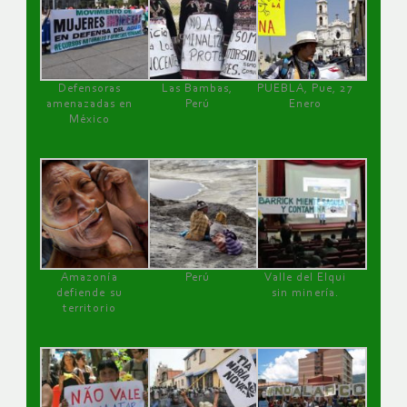
Defensoras
Las Bambas,
PUEBLA, Pue, 27
amenazadas en
Perú
Enero
México
Amazonía
Perú
Valle del Elqui
defiende su
sin minería.
territorio