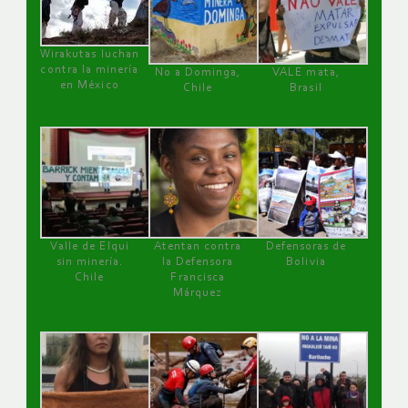
Wirakutas luchan
contra la minería
No a Dominga,
VALE mata,
en México
Chile
Brasil
Valle de Elqui
Atentan contra
Defensoras de
sin minería.
la Defensora
Bolivia
Chile
Francisca
Márquez