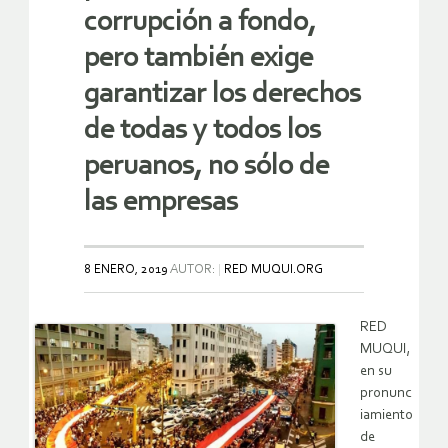
corrupción a fondo,
pero también exige
garantizar los derechos
de todas y todos los
peruanos, no sólo de
las empresas
8 ENERO, 2019
AUTOR:
RED MUQUI.ORG
RED
MUQUI,
en su
pronunc
iamiento
de