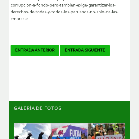
corrupcion-a-fondo-pero-tambien-exige-garantizar-los-
derechos-de-todas-y-todos-los-peruanos-no-solo-de-las-
empresas
Navegador
ENTRADA ANTERIOR
ENTRADA SIGUIENTE
de
artículos
GALERÌA DE FOTOS