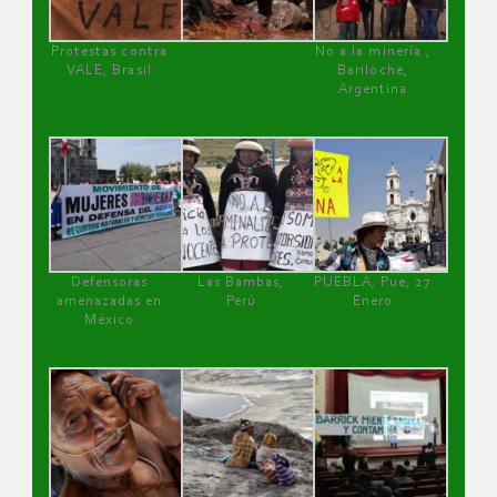
Protestas contra
No a la minería ,
VALE, Brasil
Bariloche,
Argentina
Defensoras
Las Bambas,
PUEBLA, Pue, 27
amenazadas en
Perú
Enero
México