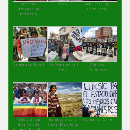
Amazonía
Perú
Valle del Elqui
defiende su
sin minería.
territorio
Vale mata, Brasil
Tía María no va !
Orinoco,
Perú
Venezuela
Pueblo Shuar
defensora de la
Caimanes, Chile
dice no a la
tierra, Melchora,
minería, Ecuador
Perú