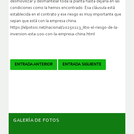
desmovilizar y desmantelar toda la planta hasta dejarla en las
condiciones como la hemos encontrado. Esa cláusula está
establecida en el contrato y ese riesgo es muy importante que
sepan que está con la empresa china.
https://elpotosi.net/nacional/20250223_litio-el-riesgo-de-la-
inversion-esta-100-con-la-empresa-china.html
Navegador
ENTRADA ANTERIOR
ENTRADA SIGUIENTE
de
artículos
GALERÌA DE FOTOS