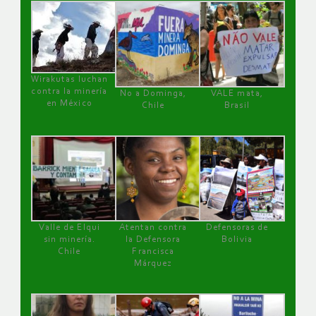
Wirakutas luchan
contra la minería
No a Dominga,
VALE mata,
en México
Chile
Brasil
Valle de Elqui
Atentan contra
Defensoras de
sin minería.
la Defensora
Bolivia
Chile
Francisca
Márquez