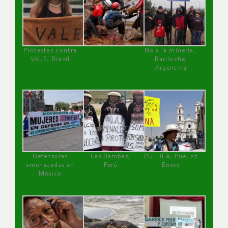
Protestas contra
No a la minería ,
VALE, Brasil
Bariloche,
Argentina
Defensoras
Las Bambas,
PUEBLA, Pue, 27
amenazadas en
Perú
Enero
México