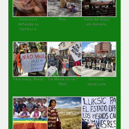
Amazonía
Perú
Valle del Elqui
defiende su
sin minería.
territorio
Vale mata, Brasil
Tía María no va !
Orinoco,
Perú
Venezuela