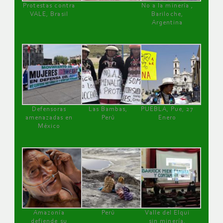
Protestas contra
No a la minería ,
VALE, Brasil
Bariloche,
Argentina
Defensoras
Las Bambas,
PUEBLA, Pue, 27
amenazadas en
Perú
Enero
México
Amazonía
Perú
Valle del Elqui
defiende su
sin minería.