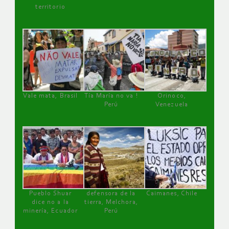
territorio
Vale mata, Brasil
Tía María no va !
Orinoco,
Perú
Venezuela
Pueblo Shuar
defensora de la
Caimanes, Chile
dice no a la
tierra, Melchora,
minería, Ecuador
Perú