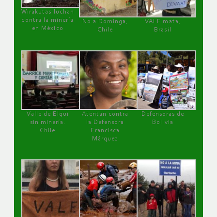
Wirakutas luchan
contra la minería
No a Dominga,
VALE mata,
en México
Chile
Brasil
Valle de Elqui
Atentan contra
Defensoras de
sin minería.
la Defensora
Bolivia
Chile
Francisca
Márquez