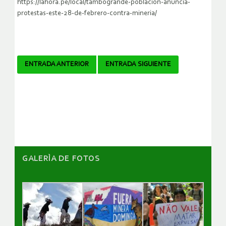
https://lahora.pe/local/tambogrande-poblacion-anuncia-
protestas-este-28-de-febrero-contra-mineria/
Navegador
ENTRADA ANTERIOR
ENTRADA SIGUIENTE
de
artículos
GALERÌA DE FOTOS