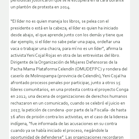
periodistas justificaron que se le escupiera en la cara durante
un plantón de protesta en 2014.
“El líder no es quien maneja los libros, se pelea con el
presidente o está en la cabeza; el líder es quien ha iniciado
desde abajo, el que aprende junto con los demás y tiene que
dar ejemplo; si el líder no sabe pelar una papa, ordeñar una
vaca o trabajar una chacra, para mí no es un líder”, afirma la
activista Yeni Cojal Rojas en otra de las entrevistas del libro.
Dirigente de la Organización de Mujeres Defensoras de la
Pacha Mama Plataforma Celendín (OMUDEFPC) y rondera del
caserío de Molinopampa (provincia de Celendín), Yeni Cojal ha
afrontado procesos penales por participar, junto a otros 15
líderes comunitarios, en una protesta contra el proyecto Conga
en 2012; una decena de organizaciones de derechos humanos
rechazaron en un comunicado, cuando se celebró el juicio en
2017, la petición de condena -por parte de la Fiscalía- de hasta
16 años de prisión contra los activistas; en el caso de la lideresa
indígena, “fue informada de las acusaciones en su contra
cuando ya se había iniciado el proceso, negándole la
oportunidad de defenderse”. Las organizaciones recordaron