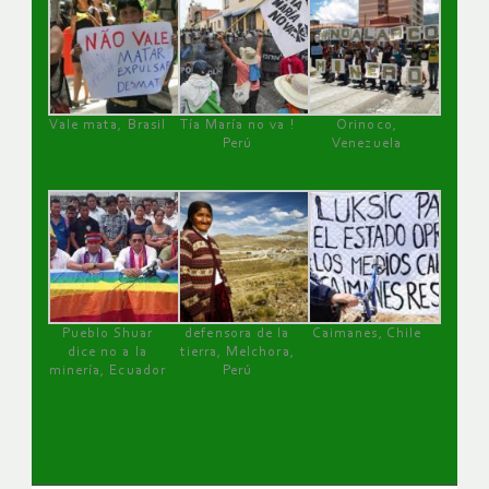
Vale mata, Brasil
Tía María no va !
Orinoco,
Perú
Venezuela
Pueblo Shuar
defensora de la
Caimanes, Chile
dice no a la
tierra, Melchora,
minería, Ecuador
Perú