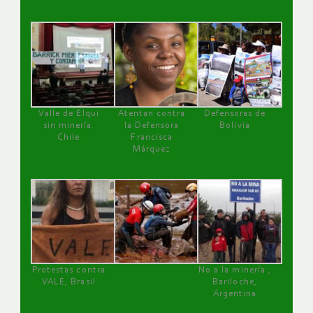
Valle de Elqui
Atentan contra
Defensoras de
sin minería.
la Defensora
Bolivia
Chile
Francisca
Márquez
Protestas contra
No a la minería ,
VALE, Brasil
Bariloche,
Argentina