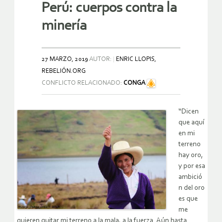
Perú: cuerpos contra la
minería
27 MARZO, 2019
AUTOR:
ENRIC LLOPIS,
REBELIÓN.ORG
CONFLICTO RELACIONADO:
CONGA
“Dicen
que aquí
en mi
terreno
hay oro,
y por esa
ambició
n del oro
es que
me
quieren quitar mi terreno a la mala, a la fuerza. Aún hasta