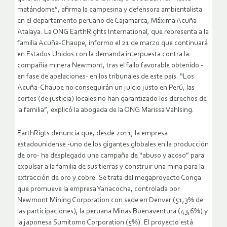
matándome”, afirma la campesina y defensora ambientalista
en el departamento peruano de Cajamarca, Máxima Acuña
Atalaya. La ONG EarthRights International, que representa a la
familia Acuña-Chaupe, informo el 21 de marzo que continuará
en Estados Unidos con la demanda interpuesta contra la
compañía minera Newmont, tras el fallo favorable obtenido -
en fase de apelaciones- en los tribunales de este país. “Los
Acuña-Chaupe no conseguirán un juicio justo en Perú, las
cortes (de justicia) locales no han garantizado los derechos de
la familia”, explicó la abogada de la ONG Marissa Vahlsing.
EarthRigts denuncia que, desde 2011, la empresa
estadounidense -uno de los gigantes globales en la producción
de oro- ha desplegado una campaña de “abuso y acoso” para
expulsar a la familia de sus tierras y construir una mina para la
extracción de oro y cobre. Se trata del megaproyecto Conga
que promueve la empresa Yanacocha, controlada por
Newmont Mining Corporation con sede en Denver (51,3% de
las participaciones); la peruana Minas Buenaventura (43,6%) y
la japonesa Sumitomo Corporation (5%). El proyecto está