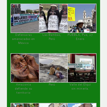
Defensoras
Las Bambas,
PUEBLA, Pue, 27
amenazadas en
Perú
Enero
México
Amazonía
Perú
Valle del Elqui
defiende su
sin minería.
territorio