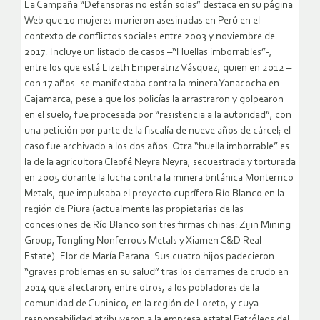
La Campaña “Defensoras no están solas” destaca en su página
Web que 10 mujeres murieron asesinadas en Perú en el
contexto de conflictos sociales entre 2003 y noviembre de
2017. Incluye un listado de casos –“Huellas imborrables”-,
entre los que está Lizeth Emperatriz Vásquez, quien en 2012 –
con 17 años- se manifestaba contra la minera Yanacocha en
Cajamarca; pese a que los policías la arrastraron y golpearon
en el suelo, fue procesada por “resistencia a la autoridad”, con
una petición por parte de la fiscalía de nueve años de cárcel; el
caso fue archivado a los dos años. Otra “huella imborrable” es
la de la agricultora Cleofé Neyra Neyra, secuestrada y torturada
en 2005 durante la lucha contra la minera británica Monterrico
Metals, que impulsaba el proyecto cuprífero Río Blanco en la
región de Piura (actualmente las propietarias de las
concesiones de Río Blanco son tres firmas chinas: Zijin Mining
Group, Tongling Nonferrous Metals y Xiamen C&D Real
Estate). Flor de María Parana. Sus cuatro hijos padecieron
“graves problemas en su salud” tras los derrames de crudo en
2014 que afectaron, entre otros, a los pobladores de la
comunidad de Cuninico, en la región de Loreto, y cuya
responsabilidad atribuyeron a la empresa estatal Petróleos del