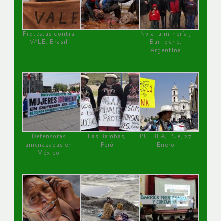
Protestas contra
No a la minería ,
VALE, Brasil
Bariloche,
Argentina
Defensoras
Las Bambas,
PUEBLA, Pue, 27
amenazadas en
Perú
Enero
México