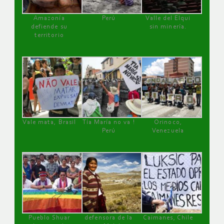
Amazonía
Perú
Valle del Elqui
defiende su
sin minería.
territorio
Vale mata, Brasil
Tía María no va !
Orinoco,
Perú
Venezuela
Pueblo Shuar
defensora de la
Caimanes, Chile