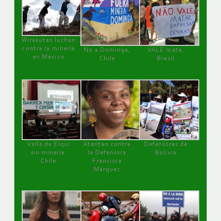
Wirakutas luchan
contra la minería
No a Dominga,
VALE mata,
en México
Chile
Brasil
Valle de Elqui
Atentan contra
Defensoras de
sin minería.
la Defensora
Bolivia
Chile
Francisca
Márquez