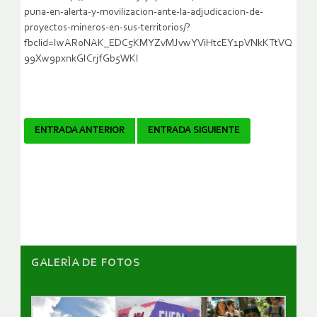
puna-en-alerta-y-movilizacion-ante-la-adjudicacion-de-
proyectos-mineros-en-sus-territorios/?
fbclid=IwAR0NAK_EDC5KMYZvMJvwYViHtcEY1pVNkKTtVQ
99Xw9pxnkGICrjfGb5WKI
Navegador
ENTRADA ANTERIOR
ENTRADA SIGUIENTE
de
artículos
GALERÌA DE FOTOS