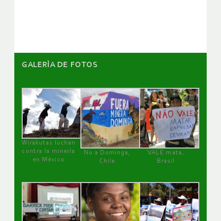
artículos
GALERÌA DE FOTOS
Wirakutas luchan
contra la minería
No a Dominga,
VALE mata,
en México
Chile
Brasil