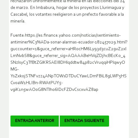
rechazaron uniformemente la minería en las elecciones del 24
de marzo. En Imbabura, hogar de los proyectos Llurimagua y
Cascabel, los votantes reeligieron a un prefecto favorable a la
minería.
Fuente:https://es.finance.yahoo.com/noticias/sentimiento-
antiminer%C3%ADa-sonar-alarmas-ecuador-182457029.html?
guccounter=1&guce_referrer=aHR0cHM6Ly93d3cuZ29vZ2xl
LmNvbS8&guce_referrer_sig=AQAAABeHVqZDjhcBEcK0_4
SNzlsyC3TfBtZGlKRSAEI8DHlqddtw84p82cVruqqiHPlqwyO
MG-
YsZxkojSTNFvzz4ANpTOWsDTDuCYawLDmFBiL8gLWP5HS
CvoaW1HLIBn-RWAtPUY5-
vgiK1n5wAOoG8NTlho6IDcFZDvCscxvAZ8ap
Navegador
ENTRADA ANTERIOR
ENTRADA SIGUIENTE
de