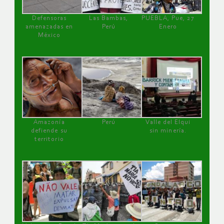
Defensoras
Las Bambas,
PUEBLA, Pue, 27
amenazadas en
Perú
Enero
México
Amazonía
Perú
Valle del Elqui
defiende su
sin minería.
territorio