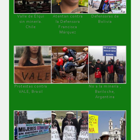
Valle de Elqui
Atentan contra
Defensoras de
sin minería.
la Defensora
Bolivia
Chile
Francisca
Márquez
Protestas contra
No a la minería ,
VALE, Brasil
Bariloche,
Argentina