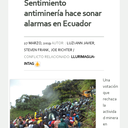
Sentimiento
antiminería hace sonar
alarmas en Ecuador
27 MARZO, 2019
AUTOR:
LUZI ANN JAVIER,
STEVEN FRANK, JOE RICHTER /
CONFLICTO RELACIONADO:
LLURIMAGUA-
INTAG
Una
votación
que
rechaza
la
activida
d minera
en