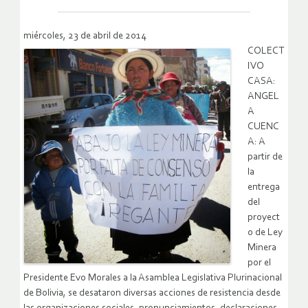
miércoles, 23 de abril de 2014
COLECT
IVO
CASA:
ANGEL
A
CUENC
A: A
partir de
la
entrega
del
proyect
o de Ley
Minera
por el
Presidente Evo Morales a la Asamblea Legislativa Plurinacional
de Bolivia, se desataron diversas acciones de resistencia desde