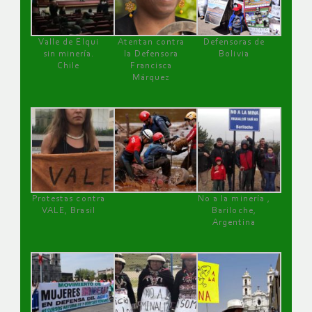
Valle de Elqui
Atentan contra
Defensoras de
sin minería.
la Defensora
Bolivia
Chile
Francisca
Márquez
Protestas contra
No a la minería ,
VALE, Brasil
Bariloche,
Argentina