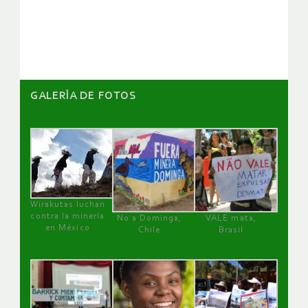
de
artículos
GALERÌA DE FOTOS
Wirakutas luchan
contra la minería
No a Dominga,
VALE mata,
en México
Chile
Brasil