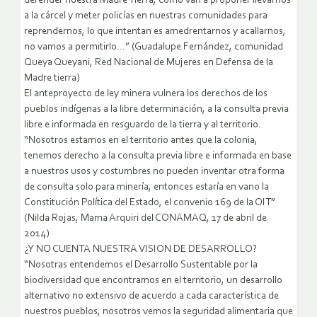
defender nuestra Madre Tierra, cómo van a proponer llevarnos
a la cárcel y meter policías en nuestras comunidades para
reprendernos, lo que intentan es amedrentarnos y acallarnos,
no vamos a permitirlo…” (Guadalupe Fernández, comunidad
Queya Queyani, Red Nacional de Mujeres en Defensa de la
Madre tierra)
El anteproyecto de ley minera vulnera los derechos de los
pueblos indígenas a la libre determinación, a la consulta previa
libre e informada en resguardo de la tierra y al territorio.
“Nosotros estamos en el territorio antes que la colonia,
tenemos derecho a la consulta previa libre e informada en base
a nuestros usos y costumbres no pueden inventar otra forma
de consulta solo para minería, entonces estaría en vano la
Constitución Política del Estado, el convenio 169 de la OIT”
(Nilda Rojas, Mama Arquiri del CONAMAQ, 17 de abril de
2014)
¿Y NO CUENTA NUESTRA VISION DE DESARROLLO?
“Nosotras entendemos el Desarrollo Sustentable por la
biodiversidad que encontramos en el territorio, un desarrollo
alternativo no extensivo de acuerdo a cada característica de
nuestros pueblos, nosotros vemos la seguridad alimentaria que