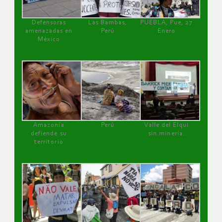
Defensoras
Las Bambas,
PUEBLA, Pue, 27
amenazadas en
Perú
Enero
México
Amazonía
Perú
Valle del Elqui
defiende su
sin minería.
territorio