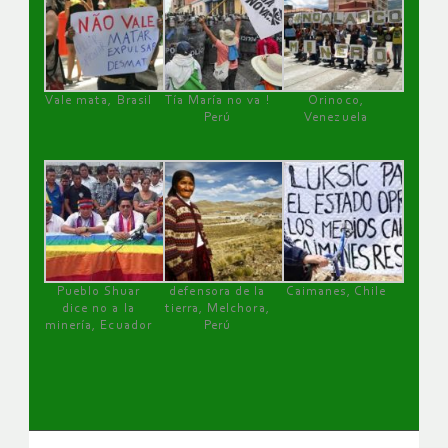
Vale mata, Brasil
Tía María no va !
Orinoco,
Perú
Venezuela
Pueblo Shuar
defensora de la
Caimanes, Chile
dice no a la
tierra, Melchora,
minería, Ecuador
Perú