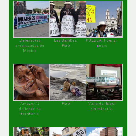
Defensoras
Las Bambas,
PUEBLA, Pue, 27
amenazadas en
Perú
Enero
México
Amazonía
Perú
Valle del Elqui
defiende su
sin minería.
territorio