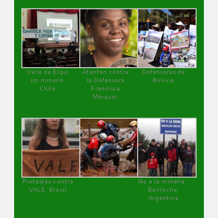
Valle de Elqui
Atentan contra
Defensoras de
sin minería.
la Defensora
Bolivia
Chile
Francisca
Márquez
Protestas contra
No a la minería ,
VALE, Brasil
Bariloche,
Argentina