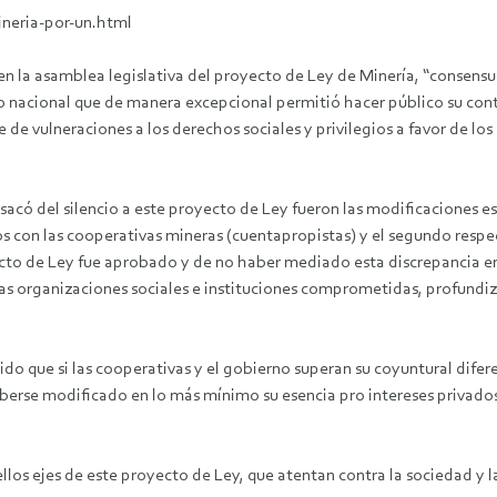
neria-por-un.html
la asamblea legislativa del proyecto de Ley de Minería, “consensua
to nacional que de manera excepcional permitió hacer público su conte
de vulneraciones a los derechos sociales y privilegios a favor de los
 sacó del silencio a este proyecto de Ley fueron las modificaciones es
os con las cooperativas mineras (cuentapropistas) y el segundo respec
ecto de Ley fue aprobado y de no haber mediado esta discrepancia en
s organizaciones sociales e instituciones comprometidas, profundiz
o que si las cooperativas y el gobierno superan su coyuntural difer
aberse modificado en lo más mínimo su esencia pro intereses privado
los ejes de este proyecto de Ley, que atentan contra la sociedad y l