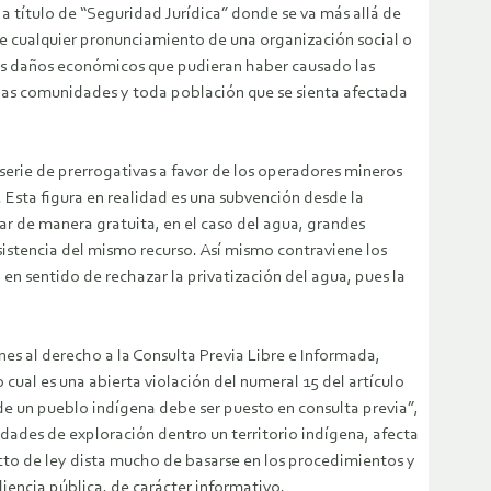
, a título de “Seguridad Jurídica” donde se va más allá de
 que cualquier pronunciamiento de una organización social o
les daños económicos que pudieran haber causado las
e las comunidades y toda población que se sienta afectada
 serie de prerrogativas a favor de los operadores mineros
 Esta figura en realidad es una subvención desde la
ar de manera gratuita, en el caso del agua, grandes
istencia del mismo recurso. Así mismo contraviene los
en sentido de rechazar la privatización del agua, pues la
es al derecho a la Consulta Previa Libre e Informada,
o cual es una abierta violación del numeral 15 del artículo
 de un pueblo indígena debe ser puesto en consulta previa”,
vidades de exploración dentro un territorio indígena, afecta
ecto de ley dista mucho de basarse en los procedimientos y
iencia pública, de carácter informativo.