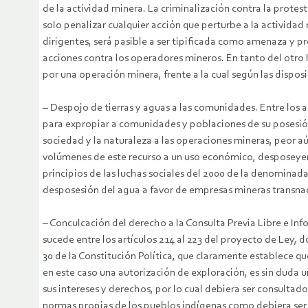
de la actividad minera. La criminalización contra la protest
solo penalizar cualquier acción que perturbe a la actividad
dirigentes, será pasible a ser tipificada como amenaza y 
acciones contra los operadores mineros. En tanto del otro 
por una operación minera, frente a la cual según las dispos
– Despojo de tierras y aguas a las comunidades. Entre los a
para expropiar a comunidades y poblaciones de su posesión 
sociedad y la naturaleza a las operaciones mineras, peor a
volúmenes de este recurso a un uso económico, desposeyend
principios de las luchas sociales del 2000 de la denominada
desposesión del agua a favor de empresas mineras transnac
– Conculcación del derecho a la Consulta Previa Libre e In
sucede entre los artículos 214 al 223 del proyecto de Ley, d
30 de la Constitución Política, que claramente establece qu
en este caso una autorización de exploración, es sin duda u
sus intereses y derechos, por lo cual debiera ser consulta
normas propias de los pueblos indígenas como debiera ser u