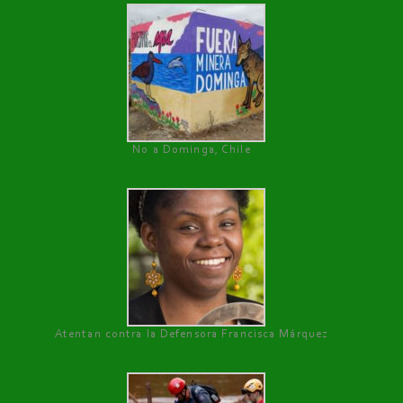
No a Dominga, Chile
Atentan contra la Defensora Francisca Márquez