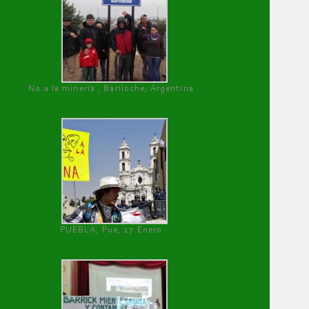
No a la minería , Bariloche, Argentina
PUEBLA, Pue, 27 Enero