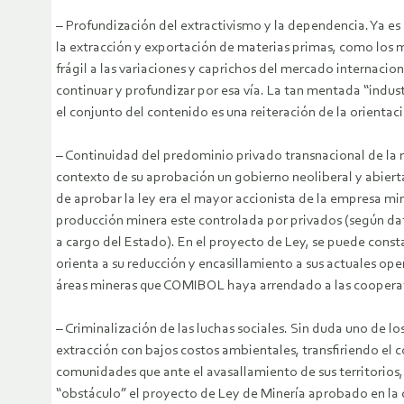
– Profundización del extractivismo y la dependencia. Ya e
la extracción y exportación de materias primas, como los m
frágil a las variaciones y caprichos del mercado internacio
continuar y profundizar por esa vía. La tan mentada “indust
el conjunto del contenido es una reiteración de la orientaci
– Continuidad del predominio privado transnacional de la 
contexto de su aprobación un gobierno neoliberal y abiert
de aprobar la ley era el mayor accionista de la empresa 
producción minera este controlada por privados (según da
a cargo del Estado). En el proyecto de Ley, se puede constat
orienta a su reducción y encasillamiento a sus actuales ope
áreas mineras que COMIBOL haya arrendado a las cooperativ
– Criminalización de las luchas sociales. Sin duda uno de l
extracción con bajos costos ambientales, transfiriendo el c
comunidades que ante el avasallamiento de sus territorios,
“obstáculo” el proyecto de Ley de Minería aprobado en la 