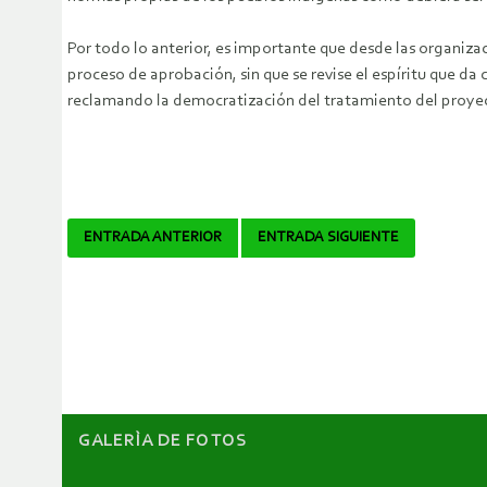
Por todo lo anterior, es importante que desde las organizac
proceso de aprobación, sin que se revise el espíritu que da c
reclamando la democratización del tratamiento del proyecto
Navegador
ENTRADA ANTERIOR
ENTRADA SIGUIENTE
de
artículos
GALERÌA DE FOTOS