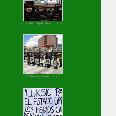
Valle del Elqui sin minería.
Orinoco, Venezuela