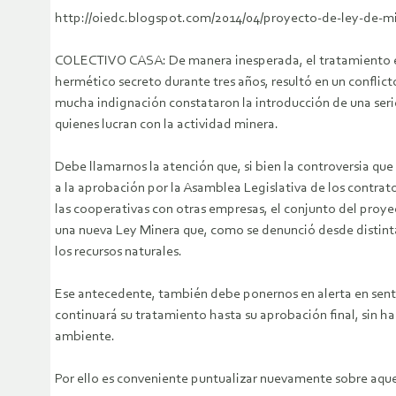
http://oiedc.blogspot.com/2014/04/proyecto-de-ley-de-mi
COLECTIVO CASA: De manera inesperada, el tratamiento en 
hermético secreto durante tres años, resultó en un conflic
mucha indignación constataron la introducción de una serie 
quienes lucran con la actividad minera.
Debe llamarnos la atención que, si bien la controversia que
a la aprobación por la Asamblea Legislativa de los contrat
las cooperativas con otras empresas, el conjunto del proy
una nueva Ley Minera que, como se denunció desde distinta
los recursos naturales.
Ese antecedente, también debe ponernos en alerta en sentid
continuará su tratamiento hasta su aprobación final, sin h
ambiente.
Por ello es conveniente puntualizar nuevamente sobre aquel