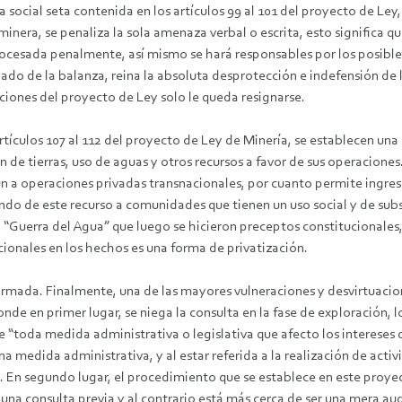
a social seta contenida en los artículos 99 al 101 del proyecto de Ley
 minera, se penaliza la sola amenaza verbal o escrita, esto significa
procesada penalmente, así mismo se hará responsables por los posib
lado de la balanza, reina la absoluta desprotección e indefensión d
iciones del proyecto de Ley solo le queda resignarse.
rtículos 107 al 112 del proyecto de Ley de Minería, se establecen una
de tierras, uso de aguas y otros recursos a favor de sus operaciones.
ún a operaciones privadas transnacionales, por cuanto permite ingres
o de este recurso a comunidades que tienen un uso social y de subs
 “Guerra del Agua” que luego se hicieron preceptos constitucionales, 
ionales en los hechos es una forma de privatización.
formada. Finalmente, una de las mayores vulneraciones y desvirtuacion
onde en primer lugar, se niega la consulta en la fase de exploración, l
e “toda medida administrativa o legislativa que afecto los intereses
na medida administrativa, y al estar referida a la realización de acti
do. En segundo lugar, el procedimiento que se establece en este proy
na consulta previa y al contrario está más cerca de ser una mera aud