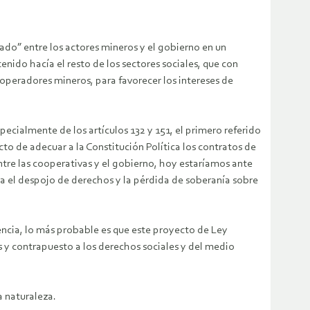
do” entre los actores mineros y el gobierno en un
nido hacía el resto de los sectores sociales, que con
 operadores mineros, para favorecer los intereses de
pecialmente de los artículos 132 y 151, el primero referido
to de adecuar a la Constitución Política los contratos de
tre las cooperativas y el gobierno, hoy estaríamos ante
a el despojo de derechos y la pérdida de soberanía sobre
encia, lo más probable es que este proyecto de Ley
s y contrapuesto a los derechos sociales y del medio
a naturaleza.