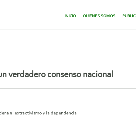
SALTAR AL CONTENIDO.
INICIO
QUIENES SOMOS
PUBLI
 un verdadero consenso nacional
ndena al extractivismo y la dependencia