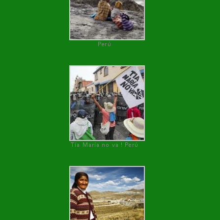
Perú
Tía María no va ! Perú