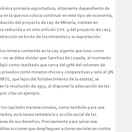
económica primaria exportadora, altamente dependiente de
sa en la que nos coloca continuar en este tipo de economía,
robación del proyecto de Ley de Minería, insisten en
a reducida a un solo artículo (Art. 9 del proyecto de Ley),
extracción en bruto de los minerales y su exportación.
tica minera contenida en la Ley vigente que tuvo como
as – no se debe olvidar que Sanchez de Lozada, al momento
 dejó como resultado que cerca del 97% del volumen de
 privados como mineros chicos y cooperativas y solo el 3%
IBOL, que lejos del fortalecimiento de la estatal, se
en la revolución de 1952, al disponer la adecuación de las
por citar un ejemplo.
 a los capitales transnacionales, como también para una
dos, es la tenaz resistencia y acción social de las
fensa de sus derechos. Precisamente para salvar ese
ibles acciones que desplieguen actores sociales en contra