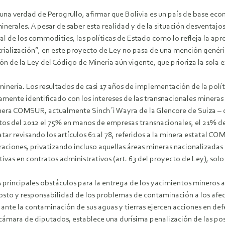
s una verdad de Perogrullo, afirmar que Bolivia es un país de base 
inerales. A pesar de saber esta realidad y de la situación desventajo
nal de los commodities, las políticas de Estado como lo refleja la ap
rialización”, en este proyecto de Ley no pasa de una mención genéric
ón de la Ley del Código de Minería aún vigente, que prioriza la sola 
minería. Los resultados de casi 17 años de implementación de la polí
amente identificado con los intereses de las transnacionales miner
minera COMSUR, actualmente Sinch´i Wayra de la Glencore de Suiza –
tos del 2012 el 75% en manos de empresas transnacionales, el 21% de
ar revisando los artículos 61 al 78, referidos a la minera estatal COM
raciones, privatizando incluso aquellas áreas mineras nacionalizadas 
as en contratos administrativos (art. 63 del proyecto de Ley), solo 
os principales obstáculos para la entrega de los yacimientos mineros
osto y responsabilidad de los problemas de contaminación a los afecta
 ante la contaminación de sus aguas y tierras ejercen acciones en de
cámara de diputados, establece una durísima penalización de las pos