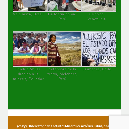
Vale mata, Brasil
Tía María no va !
Orinoco,
Perú
Venezuela
Pueblo Shuar
defensora de la
Caimanes, Chile
dice no a la
tierra, Melchora,
minería, Ecuador
Perú
(cc-by) Observatorio de Conflictos Mineros de América Latina, 2026