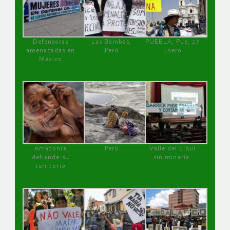
Defensoras
Las Bambas,
PUEBLA, Pue, 27
amenazadas en
Perú
Enero
México
Amazonía
Perú
Valle del Elqui
defiende su
sin minería.
territorio