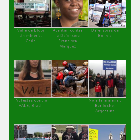
Valle de Elqui
Atentan contra
Defensoras de
sin minería.
la Defensora
Bolivia
Chile
Francisca
Márquez
Protestas contra
No a la minería ,
VALE, Brasil
Bariloche,
Argentina