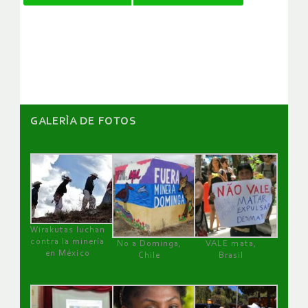
de
artículos
GALERÌA DE FOTOS
Wirakutas luchan
contra la minería
No a Dominga,
VALE mata,
en México
Chile
Brasil