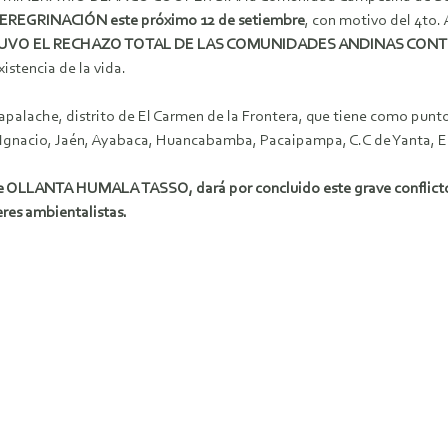
REGRINACIÓN este próximo 12 de setiembre
, con motivo del 4to. 
VO EL RECHAZO TOTAL DE LAS COMUNIDADES ANDINAS CONTRA
xistencia de la vida.
 Sapalache, distrito de El Carmen de la Frontera, que tiene como
 Ignacio, Jaén, Ayabaca, Huancabamba, Pacaipampa, C.C de Yanta, El
ide OLLANTA HUMALA TASSO, dará por concluido este grave conflicto
res ambientalistas.