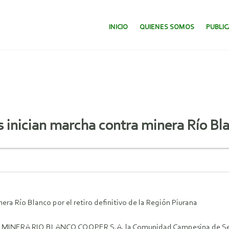
SALTAR AL CONTENIDO.
INICIO
QUIENES SOMOS
PUBLI
nician marcha contra minera Río Blanc
a Río Blanco por el retiro definitivo de la Región Piurana
e la MINERA RIO BLANCO COOPER S.A. la Comunidad Campesina de Segu