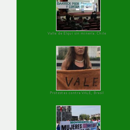
Valle de Elqui sin minería. Chile
Protestas contra VALE, Brasil