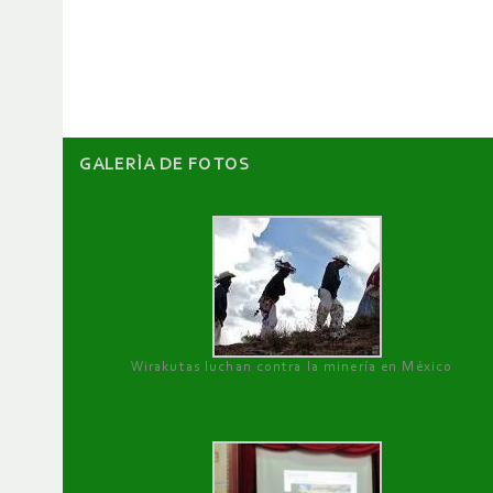
de
artículos
GALERÌA DE FOTOS
Wirakutas luchan contra la minería en México