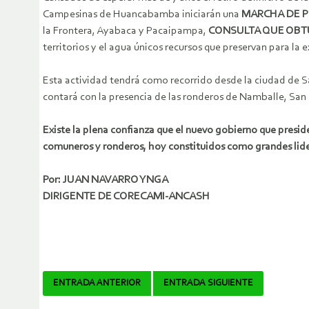
Campesinas de Huancabamba iniciarán una
MARCHA DE PE
la Frontera, Ayabaca y Pacaipampa,
CONSULTA QUE OBTU
territorios y el agua únicos recursos que preservan para la e
Esta actividad tendrá como recorrido desde la ciudad de
contará con la presencia de las ronderos de Namballe, San
Existe la plena confianza que el nuevo gobierno que pres
comuneros y ronderos, hoy constituidos como grandes lide
Por: JUAN NAVARRO YNGA
DIRIGENTE DE CORECAMI-ANCASH
Navegador
ENTRADA ANTERIOR
ENTRADA SIGUIENTE