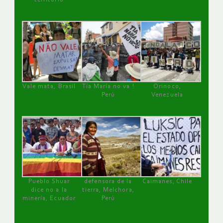
Vale mata, Brasil
Tía María no va !
Orinoco,
Perú
Venezuela
Pueblo Shuar
defensora de la
Caimanes, Chile
dice no a la
tierra, Melchora,
minería, Ecuador
Perú