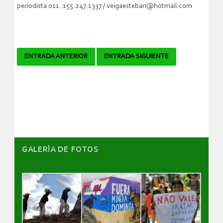
periodista 011. 155.247.1337 / veigaesteban@hotmail.com
Navegador
ENTRADA ANTERIOR
ENTRADA SIGUIENTE
de
artículos
GALERÌA DE FOTOS