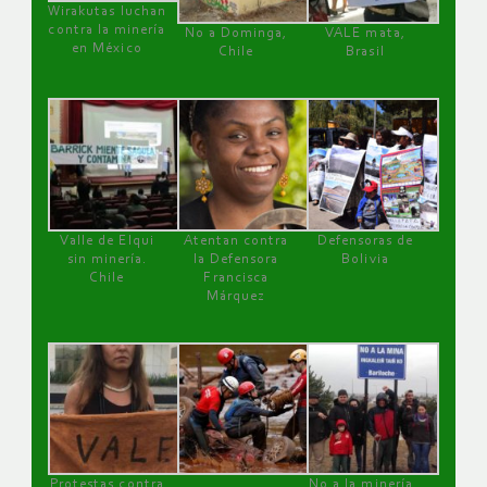
Wirakutas luchan
contra la minería
No a Dominga,
VALE mata,
en México
Chile
Brasil
Valle de Elqui
Atentan contra
Defensoras de
sin minería.
la Defensora
Bolivia
Chile
Francisca
Márquez
Protestas contra
No a la minería ,