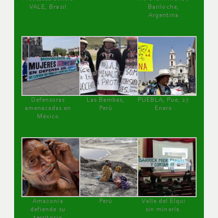
VALE, Brasil
Bariloche,
Argentina
Defensoras
Las Bambas,
PUEBLA, Pue, 27
amenazadas en
Perú
Enero
México
Amazonía
Perú
Valle del Elqui
defiende su
sin minería.
territorio