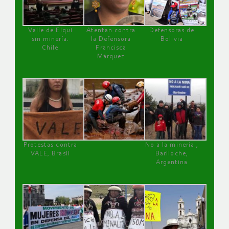
Valle de Elqui
Atentan contra
Defensoras de
sin minería.
la Defensora
Bolivia
Chile
Francisca
Márquez
Protestas contra
No a la minería ,
VALE, Brasil
Bariloche,
Argentina