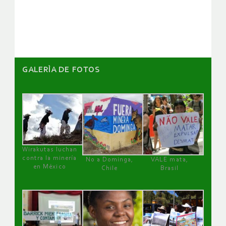
artículos
GALERÌA DE FOTOS
Wirakutas luchan
contra la minería
No a Dominga,
VALE mata,
en México
Chile
Brasil