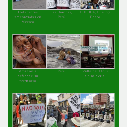
Defensoras
Las Bambas,
PUEBLA, Pue, 27
amenazadas en
Perú
Enero
México
Amazonía
Perú
Valle del Elqui
defiende su
sin minería.
territorio