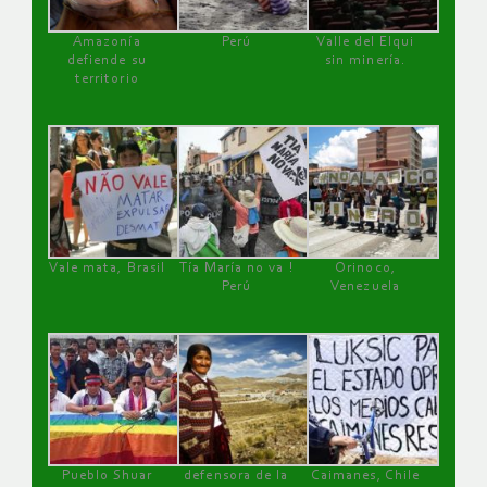
Amazonía
Perú
Valle del Elqui
defiende su
sin minería.
territorio
Vale mata, Brasil
Tía María no va !
Orinoco,
Perú
Venezuela
Pueblo Shuar
defensora de la
Caimanes, Chile