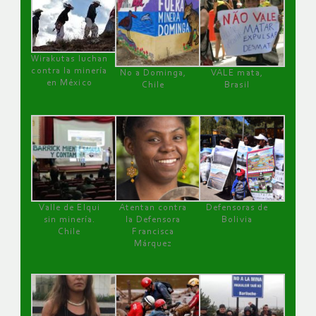
Wirakutas luchan
contra la minería
No a Dominga,
VALE mata,
en México
Chile
Brasil
Valle de Elqui
Atentan contra
Defensoras de
sin minería.
la Defensora
Bolivia
Chile
Francisca
Márquez