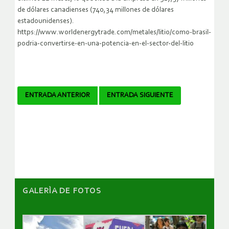
de dólares canadienses (740,34 millones de dólares
estadounidenses).
https://www.worldenergytrade.com/metales/litio/como-brasil-
podria-convertirse-en-una-potencia-en-el-sector-del-litio
Navegador
ENTRADA ANTERIOR
ENTRADA SIGUIENTE
de
artículos
GALERÌA DE FOTOS