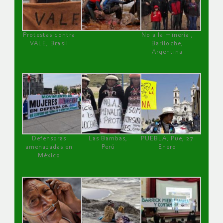
Protestas contra
No a la minería ,
VALE, Brasil
Bariloche,
Argentina
Defensoras
Las Bambas,
PUEBLA, Pue, 27
amenazadas en
Perú
Enero
México