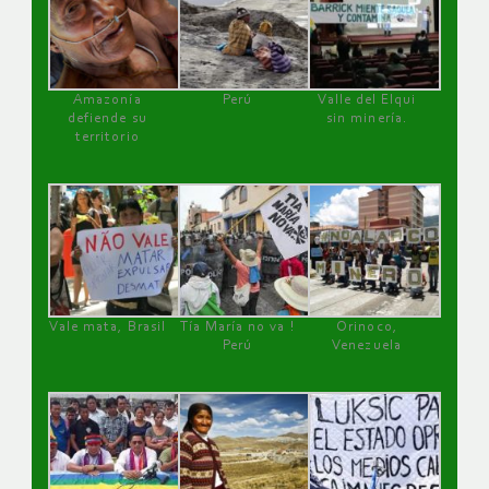
Amazonía
Perú
Valle del Elqui
defiende su
sin minería.
territorio
Vale mata, Brasil
Tía María no va !
Orinoco,
Perú
Venezuela