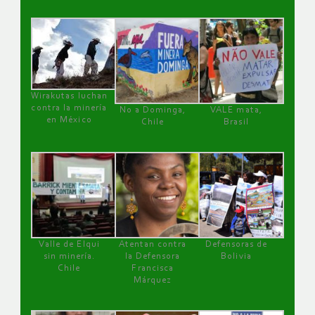
Wirakutas luchan
contra la minería
No a Dominga,
VALE mata,
en México
Chile
Brasil
Valle de Elqui
Atentan contra
Defensoras de
sin minería.
la Defensora
Bolivia
Chile
Francisca
Márquez