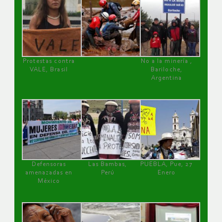
Protestas contra
No a la minería ,
VALE, Brasil
Bariloche,
Argentina
Defensoras
Las Bambas,
PUEBLA, Pue, 27
amenazadas en
Perú
Enero
México