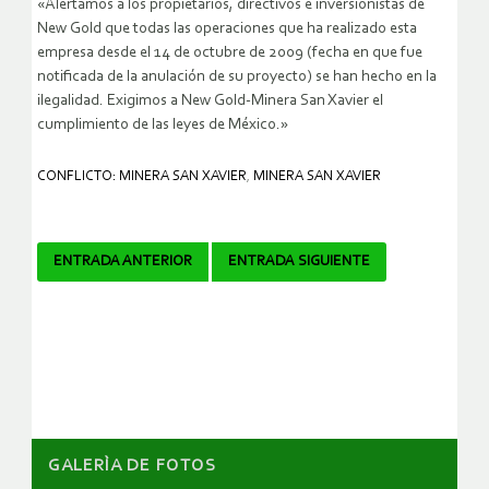
«Alertamos a los propietarios, directivos e inversionistas de
New Gold que todas las operaciones que ha realizado esta
empresa desde el 14 de octubre de 2009 (fecha en que fue
notificada de la anulación de su proyecto) se han hecho en la
ilegalidad. Exigimos a New Gold-Minera San Xavier el
cumplimiento de las leyes de México.»
CONFLICTO: MINERA SAN XAVIER
,
MINERA SAN XAVIER
Navegador
ENTRADA ANTERIOR
ENTRADA SIGUIENTE
de
artículos
GALERÌA DE FOTOS