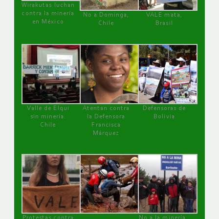
Wirakutas luchan
contra la minería
No a Dominga,
VALE mata,
en México
Chile
Brasil
Valle de Elqui
Atentan contra
Defensoras de
sin minería.
la Defensora
Bolivia
Chile
Francisca
Márquez
Protestas contra
No a la minería ,