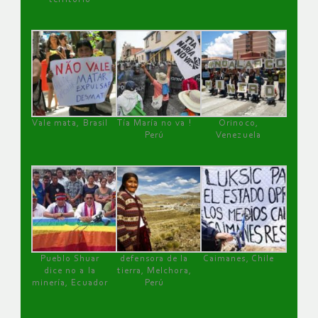
Vale mata, Brasil
Tía María no va !
Orinoco,
Perú
Venezuela
Pueblo Shuar
defensora de la
Caimanes, Chile
dice no a la
tierra, Melchora,
minería, Ecuador
Perú