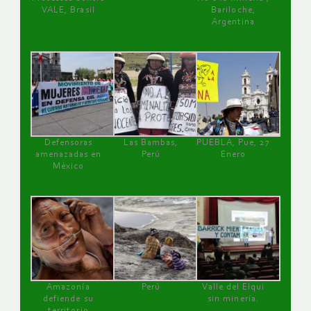
VALE, Brasil
Bariloche,
Argentina
Defensoras
Las Bambas,
PUEBLA, Pue, 27
amenazadas en
Perú
Enero
México
Amazonía
Perú
Valle del Elqui
defiende su
sin minería.
territorio