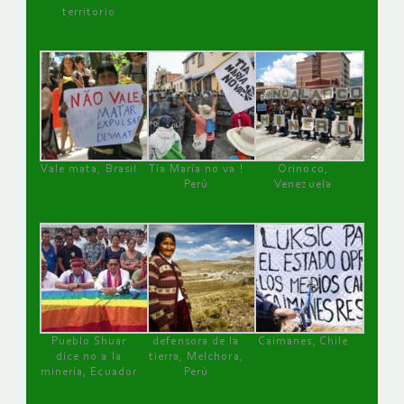
territorio
Vale mata, Brasil
Tía María no va !
Orinoco,
Perú
Venezuela
Pueblo Shuar
defensora de la
Caimanes, Chile
dice no a la
tierra, Melchora,
minería, Ecuador
Perú