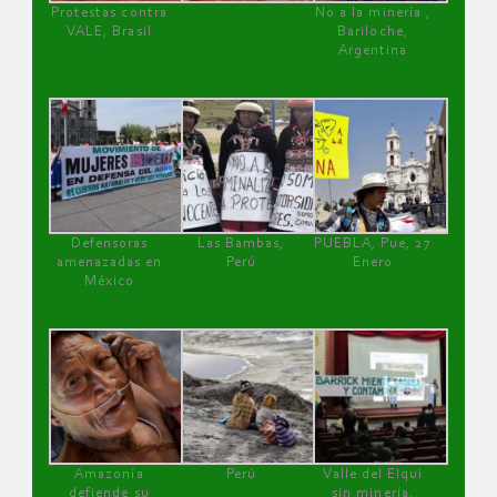
Protestas contra
No a la minería ,
VALE, Brasil
Bariloche,
Argentina
Defensoras
Las Bambas,
PUEBLA, Pue, 27
amenazadas en
Perú
Enero
México
Amazonía
Perú
Valle del Elqui
defiende su
sin minería.