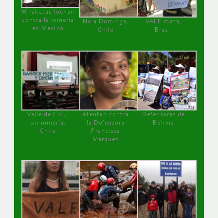
Wirakutas luchan
contra la minería
No a Dominga,
VALE mata,
en México
Chile
Brasil
Valle de Elqui
Atentan contra
Defensoras de
sin minería.
la Defensora
Bolivia
Chile
Francisca
Márquez