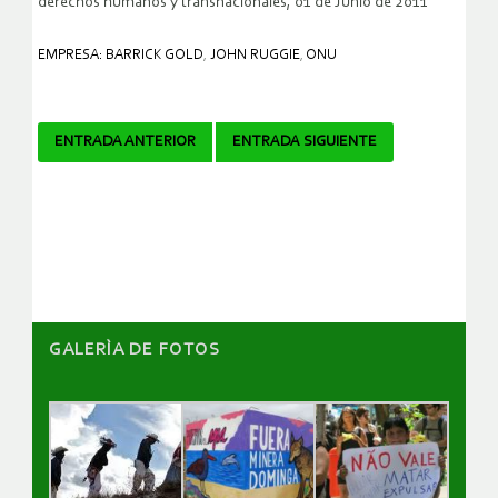
derechos humanos y transnacionales, 01 de Junio de 2011
EMPRESA: BARRICK GOLD
,
JOHN RUGGIE
,
ONU
Navegador
ENTRADA ANTERIOR
ENTRADA SIGUIENTE
de
artículos
GALERÌA DE FOTOS