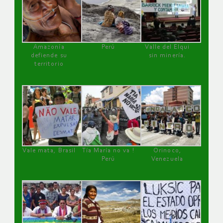
Amazonía
Perú
Valle del Elqui
defiende su
sin minería.
territorio
Vale mata, Brasil
Tía María no va !
Orinoco,
Perú
Venezuela