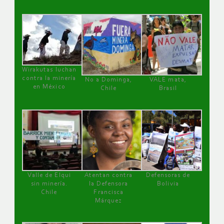
Wirakutas luchan
contra la minería
No a Dominga,
VALE mata,
en México
Chile
Brasil
Valle de Elqui
Atentan contra
Defensoras de
sin minería.
la Defensora
Bolivia
Chile
Francisca
Márquez