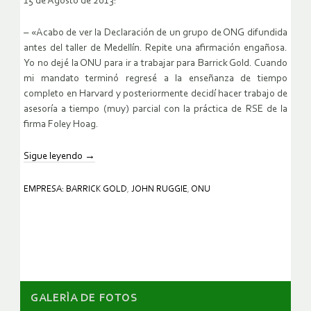
15 de Agosto de 2013:
– «Acabo de ver la Declaración de un grupo de ONG difundida
antes del taller de Medellín. Repite una afirmación engañosa.
Yo no dejé la ONU para ir a trabajar para Barrick Gold. Cuando
mi mandato terminó regresé a la enseñanza de tiempo
completo en Harvard y posteriormente decidí hacer trabajo de
asesoría a tiempo (muy) parcial con la práctica de RSE de la
firma Foley Hoag.
Sigue leyendo
→
EMPRESA: BARRICK GOLD
,
JOHN RUGGIE
,
ONU
GALERÌA DE FOTOS