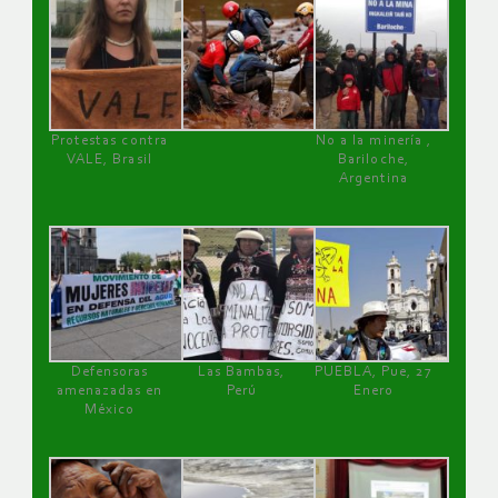
Protestas contra
No a la minería ,
VALE, Brasil
Bariloche,
Argentina
Defensoras
Las Bambas,
PUEBLA, Pue, 27
amenazadas en
Perú
Enero
México