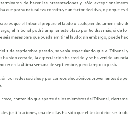
terminaron de hacer las presentaciones y, sólo excepcionalmente, 
a que por su naturaleza constituye un factor decisivo, o porque es d
 paso es que el Tribunal prepare el laudo o cualquier dictamen individ
rgo, el Tribunal podrá ampliar este plazo por 60 días más, si de lo
 de seis meses para que pueda emitir el laudo; sin embargo, puede h
 del 1 de septiembre pasado, se venía especulando que el Tribunal 
z ha sido cerrado, la especulación ha crecido y se ha venido anunci
 conocer en la última semana de septiembre, pero tampoco pasó.
ión por redes sociales y por correos electrónicos provenientes de pe
e.
do crece; contenido que aparte de los miembros del Tribunal, cierta
es justificaciones, una de ellas ha sido que el texto debe ser tradu