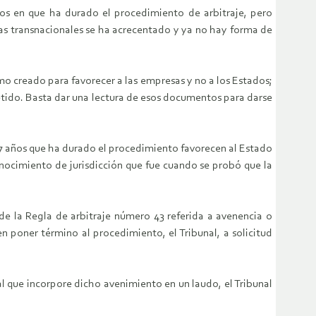
años en que ha durado el procedimiento de arbitraje, pero
as transnacionales se ha acrecentado y ya no hay forma de
smo creado para favorecer a las empresas y no a los Estados;
etido. Basta dar una lectura de esos documentos para darse
7 años que ha durado el procedimiento favorecen al Estado
nocimiento de jurisdicción que fue cuando se probó que la
de la Regla de arbitraje número 43 referida a avenencia o
en poner término al procedimiento, el Tribunal, a solicitud
nal que incorpore dicho avenimiento en un laudo, el Tribunal