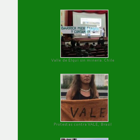
Valle de Elqui sin minería. Chile
Protestas contra VALE, Brasil