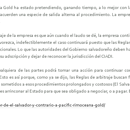
a Gold ha estado pretendiendo, ganando tiempo, a lo mejor con la
cuerden una especie de salida alterna al procedimiento. La empre
.
aje de la empresa es que aún cuando el laudo se dé, la empresa cont
vorezca, indefectiblemente el caso continuará puesto que las Reglas 
nacionales. Lo que las autoridades del Gobierno salvadoreño deben h
su adscripción y dejar de reconocer la jurisdicción del CIADI.
ualquiera de las partes podrá tomar una acción para continuar c
 Esto es así porque, como ya se dijo, las Reglas de arbitraje buscan 
sometidos a esos procedimientos prolongados y costosos (El Salvad
 es arrinconar al Estado para que sea obligado a negociar, o a pagar.
or-de-el-salvador-y-contrario-a-pacific-rimoceana-gold/