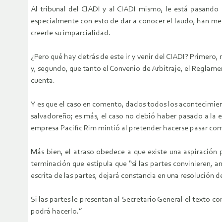
Al tribunal del CIADI y al CIADI mismo, le está pasando 
especialmente con esto de dar a conocer el laudo, han me
creerle su imparcialidad.
¿Pero qué hay detrás de este ir y venir del CIADI? Primero,
y, segundo, que tanto el Convenio de Arbitraje, el Reglam
cuenta.
Y es que el caso en comento, dados todos los acontecimie
salvadoreño; es más, el caso no debió haber pasado a la 
empresa Pacific Rim mintió al pretender hacerse pasar co
Más bien, el atraso obedece a que existe una aspiración 
terminación que estipula que “si las partes convinieren, a
escrita de las partes, dejará constancia en una resolución 
Si las partes le presentan al Secretario General el texto c
podrá hacerlo.”