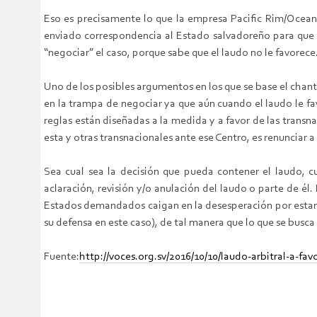
Eso es precisamente lo que la empresa Pacific Rim/Ocean
enviado correspondencia al Estado salvadoreño para que a
“negociar” el caso, porque sabe que el laudo no le favorece
Uno de los posibles argumentos en los que se base el chant
en la trampa de negociar ya que aún cuando el laudo le fa
reglas están diseñadas a la medida y a favor de las trans
esta y otras transnacionales ante ese Centro, es renunciar a 
Sea cual sea la decisión que pueda contener el laudo, c
aclaración, revisión y/o anulación del laudo o parte de él.
Estados demandados caigan en la desesperación por estar 
su defensa en este caso), de tal manera que lo que se busca
Fuente:
http://voces.org.sv/2016/10/10/laudo-arbitral-a-fav