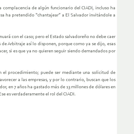
 complacencia de algún funcionario del CIADI, incluso ha
sa ha pretendido “chantajear” a El Salvador invitándole a
inuará con el caso; pero el Estado salvadoreño no debe caer
de Arbitraje así lo disponen, porque como ya se dijo, esas
acer, si es que ya no quieren seguir siendo demandados por
on el procedimiento; puede ser mediante una solicitud de
favorecer a las empresas, y por lo contrario, buscan que los
or, en 7 años ha gastado más de 13 millones de dólares en
 Ese es verdaderamente el rol del CIADI.