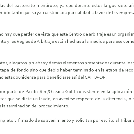
las del pastorcito mentiroso; ya que durante estos largos siete 
ntido tanto que su ya cuestionada parcialidad a favor de las empres
 no hay que perder de vista que este Centro de arbitraje es un organi
ento y las Reglas de Arbitraje están hechas a la medida para ese com
ntos, alegatos, pruebas y demás elementos presentados durante los 
etapa de fondo sino que debió haber terminado en la etapa de reco
mo estadounidense para beneficiarse así del CAFTA-DR.
por parte de Pacific Rim/Oceana Gold consistente en la aplicación 
ntes que se dicte un laudo, en avenirse respecto de la diferencia, o 
de la terminación del procedimiento.
ompleto y firmado de su avenimiento y solicitan por escrito al Tribu