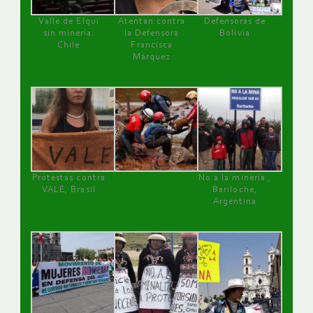
Valle de Elqui
Atentan contra
Defensoras de
sin minería.
la Defensora
Bolivia
Chile
Francisca
Márquez
Protestas contra
No a la minería ,
VALE, Brasil
Bariloche,
Argentina