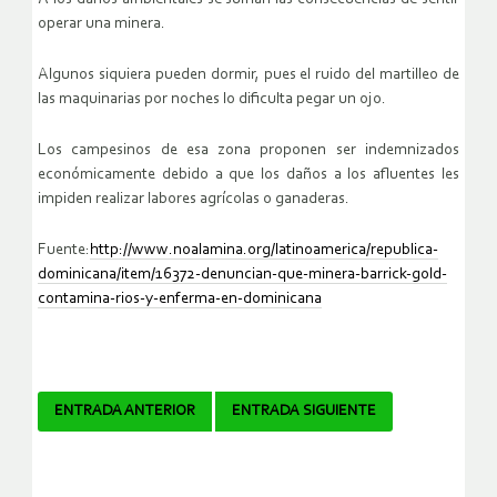
operar una minera.
Algunos siquiera pueden dormir, pues el ruido del martilleo de
las maquinarias por noches lo dificulta pegar un ojo.
Los campesinos de esa zona proponen ser indemnizados
económicamente debido a que los daños a los afluentes les
impiden realizar labores agrícolas o ganaderas.
Fuente:
http://www.noalamina.org/latinoamerica/republica-
dominicana/item/16372-denuncian-que-minera-barrick-gold-
contamina-rios-y-enferma-en-dominicana
Navegador
ENTRADA ANTERIOR
ENTRADA SIGUIENTE
de