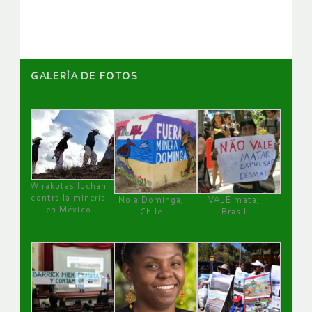
artículos
GALERÌA DE FOTOS
Wirakutas luchan
contra la minería
No a Dominga,
VALE mata,
en México
Chile
Brasil