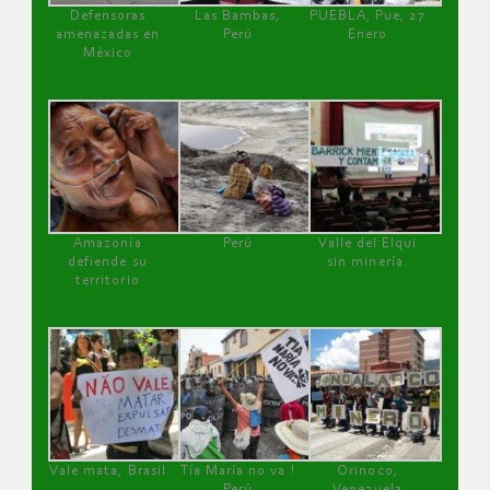
Defensoras
Las Bambas,
PUEBLA, Pue, 27
amenazadas en
Perú
Enero
México
Amazonía
Perú
Valle del Elqui
defiende su
sin minería.
territorio
Vale mata, Brasil
Tía María no va !
Orinoco,
Perú
Venezuela