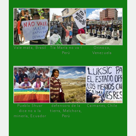
Vale mata, Brasil
Tía María no va !
Orinoco,
Perú
Venezuela
Pueblo Shuar
defensora de la
Caimanes, Chile
dice no a la
tierra, Melchora,
minería, Ecuador
Perú