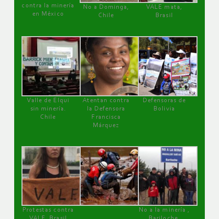
contra la minería
No a Dominga,
VALE mata,
en México
Chile
Brasil
Valle de Elqui
Atentan contra
Defensoras de
sin minería.
la Defensora
Bolivia
Chile
Francisca
Márquez
Protestas contra
No a la minería ,
VALE, Brasil
Bariloche,