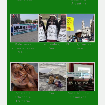
Argentina
Defensoras
Las Bambas,
PUEBLA, Pue, 27
amenazadas en
Perú
Enero
México
Amazonía
Perú
Valle del Elqui
defiende su
sin minería.
territorio