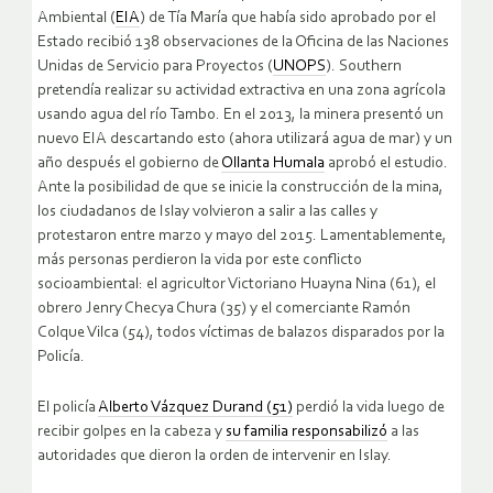
Ambiental (
EIA
) de Tía María que había sido aprobado por el
Estado recibió 138 observaciones de la Oficina de las Naciones
Unidas de Servicio para Proyectos (
UNOPS
). Southern
pretendía realizar su actividad extractiva en una zona agrícola
usando agua del río Tambo. En el 2013, la minera presentó un
nuevo EIA descartando esto (ahora utilizará agua de mar) y un
año después el gobierno de
Ollanta Humala
aprobó el estudio.
Ante la posibilidad de que se inicie la construcción de la mina,
los ciudadanos de Islay volvieron a salir a las calles y
protestaron entre marzo y mayo del 2015. Lamentablemente,
más personas perdieron la vida por este conflicto
socioambiental: el agricultor Victoriano Huayna Nina (61), el
obrero Jenry Checya Chura (35) y el comerciante Ramón
Colque Vilca (54), todos víctimas de balazos disparados por la
Policía.
El policía
Alberto Vázquez Durand (51)
perdió la vida luego de
recibir golpes en la cabeza y
su familia responsabilizó
a las
autoridades que dieron la orden de intervenir en Islay.