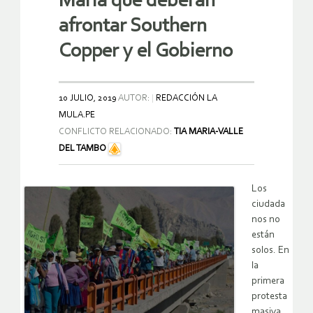
María que deberán
afrontar Southern
Copper y el Gobierno
10 JULIO, 2019
AUTOR:
REDACCIÓN LA
MULA.PE
CONFLICTO RELACIONADO:
TIA MARIA-VALLE
DEL TAMBO
Los
ciudada
nos no
están
solos. En
la
primera
protesta
masiva