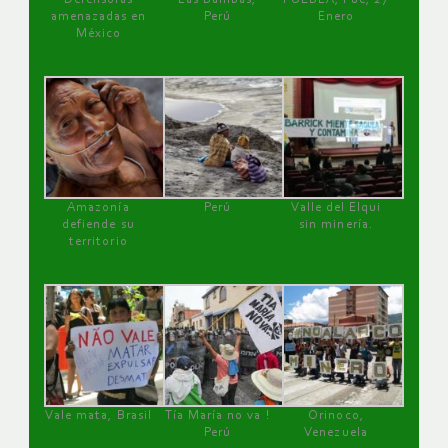
amenazadas en
Perú
Enero
México
Amazonía
Perú
Valle del Elqui
defiende su
sin minería.
territorio
Vale mata, Brasil
Tía María no va !
Orinoco,
Perú
Venezuela