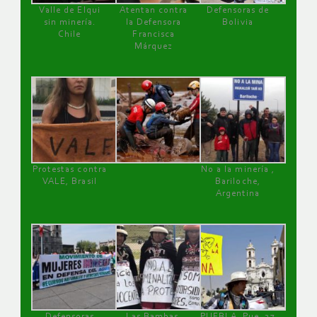
Valle de Elqui
Atentan contra
Defensoras de
sin minería.
la Defensora
Bolivia
Chile
Francisca
Márquez
Protestas contra
No a la minería ,
VALE, Brasil
Bariloche,
Argentina
Defensoras
Las Bambas,
PUEBLA, Pue, 27