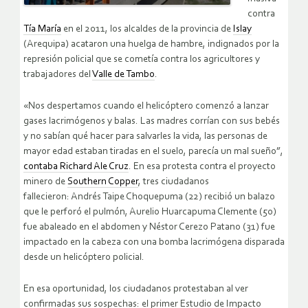
contra
Tía María
en el 2011, los alcaldes de la provincia de
Islay
(Arequipa) acataron una huelga de hambre, indignados por la
represión policial que se cometía contra los agricultores y
trabajadores del
Valle de Tambo
.
«Nos despertamos cuando el helicóptero comenzó a lanzar
gases lacrimógenos y balas. Las madres corrían con sus bebés
y no sabían qué hacer para salvarles la vida, las personas de
mayor edad estaban tiradas en el suelo, parecía un mal sueño”,
contaba Richard Ale Cruz
. En esa protesta contra el proyecto
minero de
Southern Copper
, tres ciudadanos
fallecieron: Andrés Taipe Choquepuma (22) recibió un balazo
que le perforó el pulmón, Aurelio Huarcapuma Clemente (50)
fue abaleado en el abdomen y Néstor Cerezo Patano (31) fue
impactado en la cabeza con una bomba lacrimógena disparada
desde un helicóptero policial.
En esa oportunidad, los ciudadanos protestaban al ver
confirmadas sus sospechas: el primer Estudio de Impacto