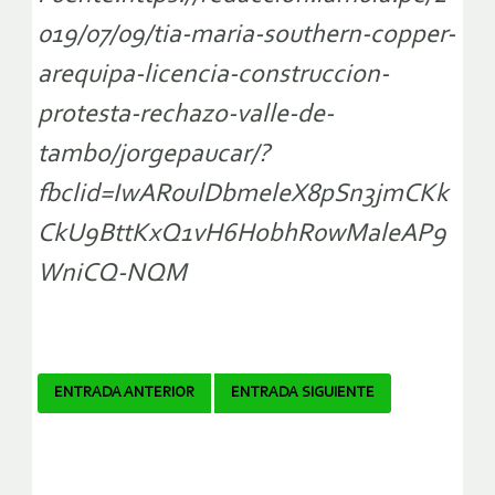
019/07/09/tia-maria-southern-copper-
arequipa-licencia-construccion-
protesta-rechazo-valle-de-
tambo/jorgepaucar/?
fbclid=IwAR0ulDbmeleX8pSn3jmCKk
CkU9BttKxQ1vH6HobhR0wMaleAP9
WniCQ-NQM
Navegador
ENTRADA ANTERIOR
ENTRADA SIGUIENTE
de
artículos