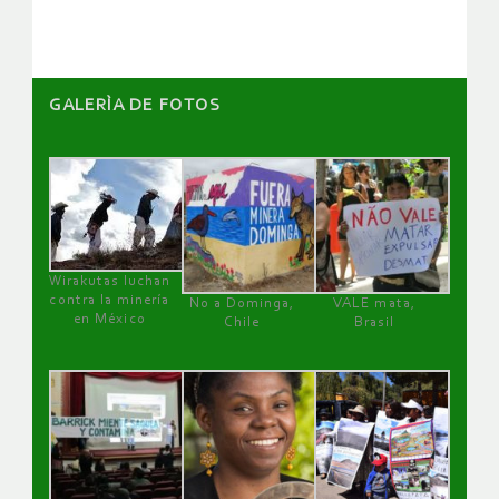
GALERÌA DE FOTOS
Wirakutas luchan
contra la minería
No a Dominga,
VALE mata,
en México
Chile
Brasil