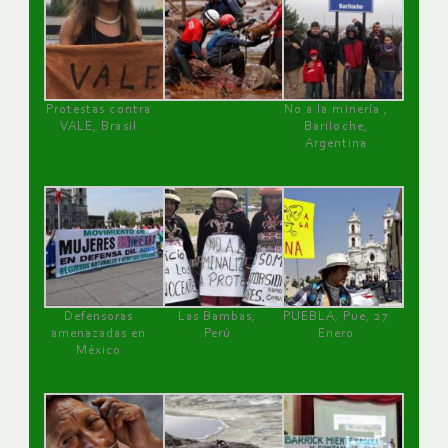
Protestas contra
No a la minería ,
VALE, Brasil
Bariloche,
Argentina
Defensoras
Las Bambas,
PUEBLA, Pue, 27
amenazadas en
Perú
Enero
México