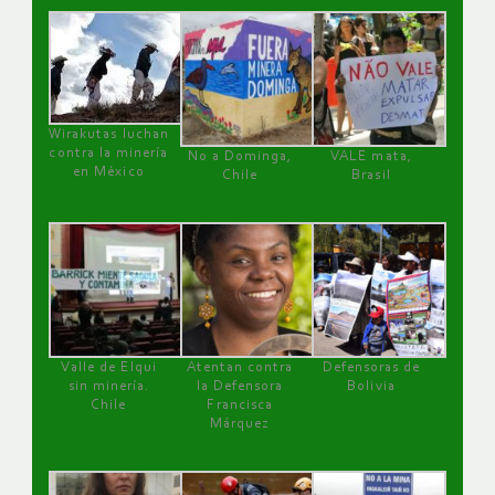
Wirakutas luchan
contra la minería
No a Dominga,
VALE mata,
en México
Chile
Brasil
Valle de Elqui
Atentan contra
Defensoras de
sin minería.
la Defensora
Bolivia
Chile
Francisca
Márquez