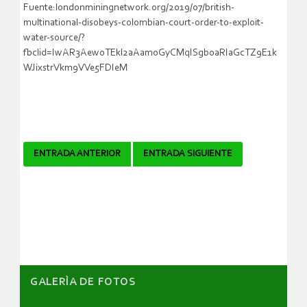
Fuente:londonminingnetwork.org/2019/07/british-
multinational-disobeys-colombian-court-order-to-exploit-
water-source/?
fbclid=IwAR3Aew0TEkl2aAamoGyCMqISgb0aRIaGcTZ9E1k
WJixstrVkm9VVe5FDIeM
Navegador
ENTRADA ANTERIOR
ENTRADA SIGUIENTE
de
artículos
GALERÌA DE FOTOS