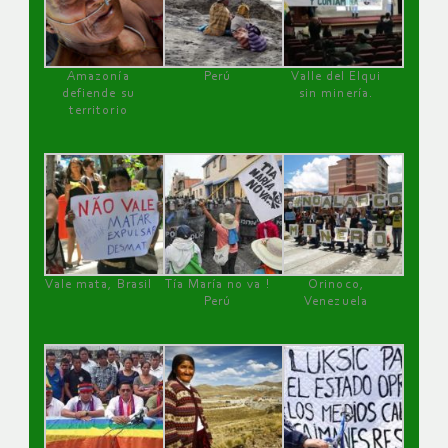
Amazonía
Perú
Valle del Elqui
defiende su
sin minería.
territorio
Vale mata, Brasil
Tía María no va !
Orinoco,
Perú
Venezuela