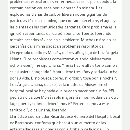
problemas respiratorios y enfermedades en la piel debido a la
contaminación causada por la operación minera. Las
explosiones diarias de carbón liberan nubes gigantes de
partículas tóxicas de polvo, que contaminan el aire, el agua y
las plantas de las comunidades cercanas. Otro problema es la
ignición espontánea del carbón por el sol fuerte, liberando
metales pesados tóxicos en el ambiente. Muchos niños en las
cercanías de la mina padecen problemas respiratorios.
Un ejemplo de ello es Moisés, de tres años, hijo de Luz Ángela
Uriana. “Los problemas comenzaron cuando Moisés tenía
ocho meses”, me dijo Uriana. “Tenía fiebre alta y tosió como si
se estuviera ahogando”. Ahora tiene tres años y todavía lucha
por su vida. Él no puede correr, ni gritar, y tose por la noche “.
Luz Ángela Uriana, de azul, es la madre de Moisés. En el
hospital local no hay nada que puedan hacer por el niño. “El
pediatra dice que Moisés solo mejorará si nos mudamos a otro
lugar, pero ¿a dónde deberíamos ir? Pertenecemos a este
territorio “, dice Uriana, llorando.
El médico coordinador Ricardo José Romero del Hospital Local
de Barrancas, confirma que ha visto un aumento de las
enfermedades relacionadas con el trabajo de la mina. Un