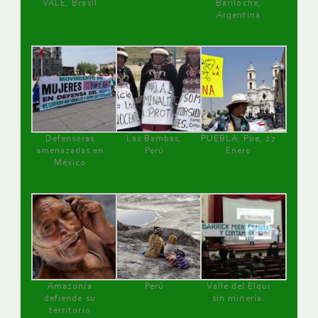
VALE, Brasil
Bariloche,
Argentina
Defensoras
Las Bambas,
PUEBLA, Pue, 27
amenazadas en
Perú
Enero
México
Amazonía
Perú
Valle del Elqui
defiende su
sin minería.
territorio