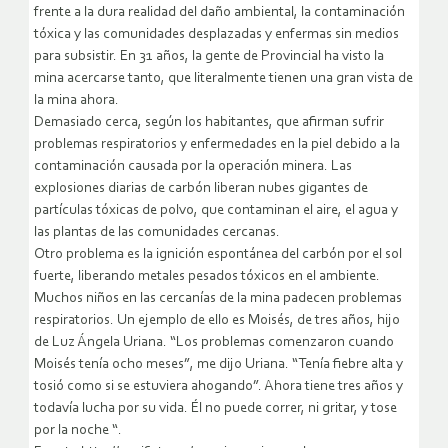
frente a la dura realidad del daño ambiental, la contaminación
tóxica y las comunidades desplazadas y enfermas sin medios
para subsistir. En 31 años, la gente de Provincial ha visto la
mina acercarse tanto, que literalmente tienen una gran vista de
la mina ahora.
Demasiado cerca, según los habitantes, que afirman sufrir
problemas respiratorios y enfermedades en la piel debido a la
contaminación causada por la operación minera. Las
explosiones diarias de carbón liberan nubes gigantes de
partículas tóxicas de polvo, que contaminan el aire, el agua y
las plantas de las comunidades cercanas.
Otro problema es la ignición espontánea del carbón por el sol
fuerte, liberando metales pesados tóxicos en el ambiente.
Muchos niños en las cercanías de la mina padecen problemas
respiratorios. Un ejemplo de ello es Moisés, de tres años, hijo
de Luz Ángela Uriana. “Los problemas comenzaron cuando
Moisés tenía ocho meses”, me dijo Uriana. “Tenía fiebre alta y
tosió como si se estuviera ahogando”. Ahora tiene tres años y
todavía lucha por su vida. Él no puede correr, ni gritar, y tose
por la noche “.