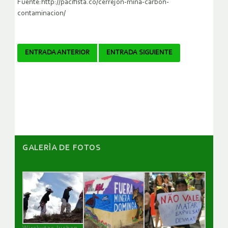
Fuente:http://pacifista.co/cerrejon-mina-carbon-
contaminacion/
Navegador
ENTRADA ANTERIOR
ENTRADA SIGUIENTE
de
artículos
GALERÌA DE FOTOS