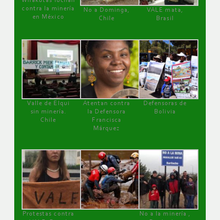
Wirakutas luchan
contra la minería
No a Dominga,
VALE mata,
en México
Chile
Brasil
Valle de Elqui
Atentan contra
Defensoras de
sin minería.
la Defensora
Bolivia
Chile
Francisca
Márquez
Protestas contra
No a la minería ,