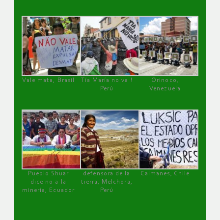
Vale mata, Brasil
Tía María no va !
Orinoco,
Perú
Venezuela
Pueblo Shuar
defensora de la
Caimanes, Chile
dice no a la
tierra, Melchora,
minería, Ecuador
Perú