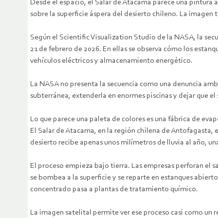
Desde el espacio, el Salar de Atacama parece una pintura a
sobre la superficie áspera del desierto chileno. La imagen ti
Según el Scientific Visualization Studio de la NASA, la s
21 de febrero de 2026. En ellas se observa cómo los estanq
vehículos eléctricos y almacenamiento energético.
La NASA no presenta la secuencia como una denuncia ambien
subterránea, extenderla en enormes piscinas y dejar que el 
Lo que parece una paleta de colores es una fábrica de eva
El Salar de Atacama, en la región chilena de Antofagasta, 
desierto recibe apenas unos milímetros de lluvia al año, u
El proceso empieza bajo tierra. Las empresas perforan el s
se bombea a la superficie y se reparte en estanques abiertos
concentrado pasa a plantas de tratamiento químico.
La imagen satelital permite ver ese proceso casi como un re