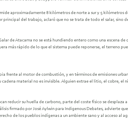
a mide aproximadamente 8 kilómetros de norte a sur y 5 kilómetros de
rincipal del trabajo, aclaró que no se trata de todo el salar, sino 
Salar de Atacama no se está hundiendo entero como una escena de de
era más rápido de lo que el sistema puede reponerse, el terreno pu
mpia frente al motor de combustión, y en términos de emisiones urba
cadena material no es invisible. Alguien extrae el litio, el cobre, el 
can reducir su huella de carbono, parte del coste físico se desplaza
isis firmado por José Aylwin para Indigenous Debates, advierte que l
erecho de los pueblos indígenas a un ambiente sano y al acceso al a