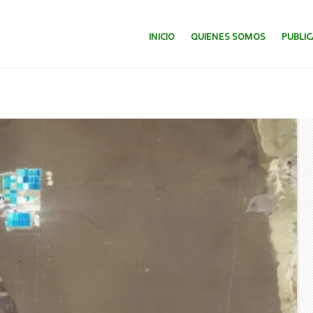
SALTAR AL CONTENIDO.
INICIO
QUIENES SOMOS
PUBLI