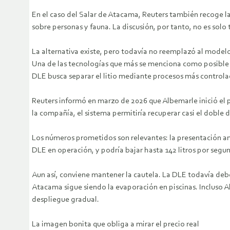
En el caso del Salar de Atacama, Reuters también recoge l
sobre personas y fauna. La discusión, por tanto, no es solo 
La alternativa existe, pero todavía no reemplazó al mode
Una de las tecnologías que más se menciona como posible sal
DLE busca separar el litio mediante procesos más controlad
Reuters informó en marzo de 2026 que Albemarle inició el p
la compañía, el sistema permitiría recuperar casi el doble d
Los números prometidos son relevantes: la presentación amb
DLE en operación, y podría bajar hasta 142 litros por segun
Aun así, conviene mantener la cautela. La DLE todavía deb
Atacama sigue siendo la evaporación en piscinas. Incluso A
despliegue gradual.
La imagen bonita que obliga a mirar el precio real