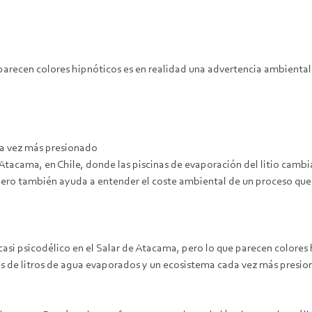
parecen colores hipnóticos es en realidad una advertencia ambiental. 
da vez más presionado
Atacama, en Chile, donde las piscinas de evaporación del litio cambi
 pero también ayuda a entender el coste ambiental de un proceso qu
asi psicodélico en el Salar de Atacama, pero lo que parecen colores
nes de litros de agua evaporados y un ecosistema cada vez más presi