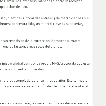
dos, amarillos intensos y manchas blancas se recortan
aporación de litio.
at y Sentinel-2) tomadas entre el 3 de marzo de 2025 y el
muera concentra litio, un mineral clave para baterías,
mecanismo físico de la extracción: bombear salmuera
en una de las zonas más secas del planeta.
ministro global de litio. La propia NASA recuerda que este
 agua y concentrar minerales.
y minerales acumulada durante miles de años. Esa salmuera
agua y elevan la concentración de litio. Luego, el material
s en la composición, la concentración de sales y el avance