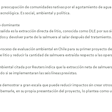
a preocupación de comunidades nativas por el agotamiento de agua du
tecnológica. Es social, ambiental y política.
lo dominante
ida es la extracción directa de litio, conocida como DLE por sus sigl
os y devolver parte de la salmuera al salar después del tratamiento.
roceso de evaluación ambiental en Chile para su primer proyecto de 
e litio y reducir la cantidad de salmuera extraída respecto a las oper
iental citada por Reuters indica que la extracción neta de salmuera 
do si se implementaran las seis líneas previstas.
e demostrar a gran escala que puede reducir impactos sin crear otro
lbemarle, en su propia presentación del proyecto, lo plantea como un