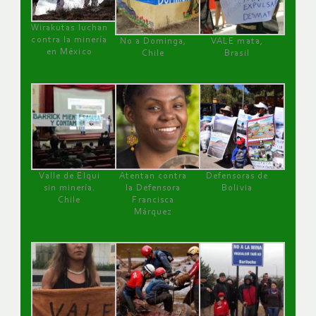
Wirakutas luchan
contra la minería
No a Dominga,
VALE mata,
en México
Chile
Brasil
Valle de Elqui
Atentan contra
Defensoras de
sin minería.
la Defensora
Bolivia
Chile
Francisca
Márquez