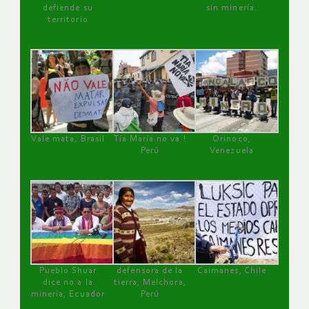
defiende su
sin minería.
territorio
Vale mata, Brasil
Tía María no va !
Orinoco,
Perú
Venezuela
Pueblo Shuar
defensora de la
Caimanes, Chile
dice no a la
tierra, Melchora,
minería, Ecuador
Perú