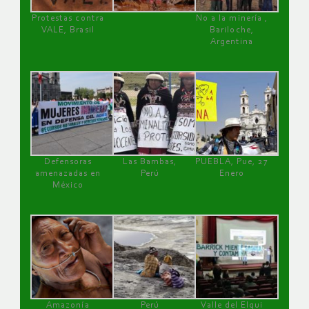
Protestas contra
No a la minería ,
VALE, Brasil
Bariloche,
Argentina
Defensoras
Las Bambas,
PUEBLA, Pue, 27
amenazadas en
Perú
Enero
México
Amazonía
Perú
Valle del Elqui