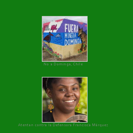
No a Dominga, Chile
Atentan contra la Defensora Francisca Márquez