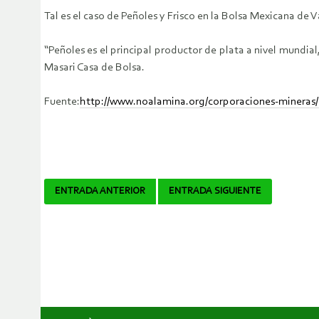
Tal es el caso de Peñoles y Frisco en la Bolsa Mexicana de 
“Peñoles es el principal productor de plata a nivel mundial
Masari Casa de Bolsa.
Fuente:
http://www.noalamina.org/corporaciones-mineras/i
Navegador
ENTRADA ANTERIOR
ENTRADA SIGUIENTE
de
artículos