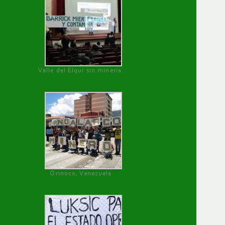
Valle del Elqui sin minería.
Orinoco, Venezuela