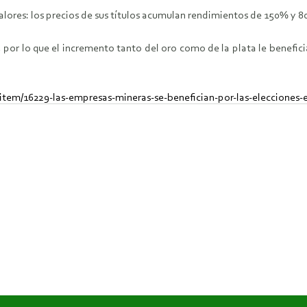
Valores: los precios de sus títulos acumulan rendimientos de 150% y 8
, por lo que el incremento tanto del oro como de la plata le benefic
tem/16229-las-empresas-mineras-se-benefician-por-las-elecciones-