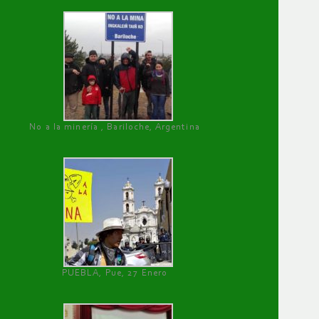
No a la minería , Bariloche, Argentina
PUEBLA, Pue, 27 Enero