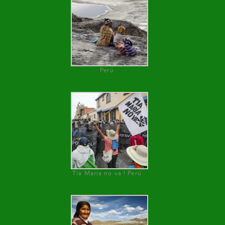
Perú
Tía María no va ! Perú