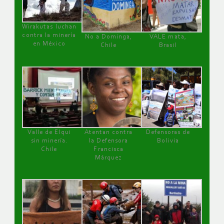
Wirakutas luchan
contra la minería
No a Dominga,
VALE mata,
en México
Chile
Brasil
Valle de Elqui
Atentan contra
Defensoras de
sin minería.
la Defensora
Bolivia
Chile
Francisca
Márquez