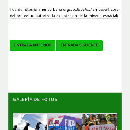
Fuente:
https://mineriaurbana.org/2016/01/04/la-nueva-fiebre-
del-oro-ee-uu-autorizo-la-explotacion-de-la-mineria-espacial/
Navegador
ENTRADA ANTERIOR
ENTRADA SIGUIENTE
de
artículos
GALERÌA DE FOTOS