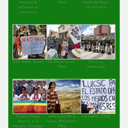
Amazonía
Perú
Valle del Elqui
defiende su
sin minería.
territorio
Vale mata, Brasil
Tía María no va !
Orinoco,
Perú
Venezuela
Pueblo Shuar
defensora de la
Caimanes, Chile
dice no a la
tierra, Melchora,
minería, Ecuador
Perú