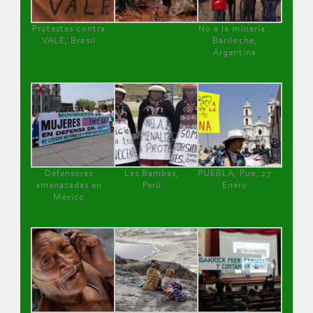
Protestas contra
No a la minería ,
VALE, Brasil
Bariloche,
Argentina
Defensoras
Las Bambas,
PUEBLA, Pue, 27
amenazadas en
Perú
Enero
México