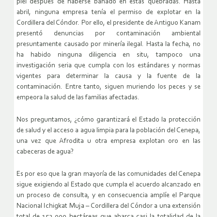
piel después de haberse bañado en estas quebradas. Hasta
abril, ninguna empresa tenía el permiso de explotar en la
Cordillera del Cóndor. Por ello, el presidente de Antiguo Kanam
presentó denuncias por contaminación ambiental
presuntamente causado por minería ilegal. Hasta la fecha, no
ha habido ninguna diligencia en situ, tampoco una
investigación seria que cumpla con los estándares y normas
vigentes para determinar la causa y la fuente de la
contaminación. Entre tanto, siguen muriendo los peces y se
empeora la salud de las familias afectadas.
Nos preguntamos, ¿cómo garantizará el Estado la protección
de salud y el acceso a agua limpia para la población del Cenepa,
una vez que Afrodita u otra empresa explotan oro en las
cabeceras de agua?
Es por eso que la gran mayoría de las comunidades del Cenepa
sigue exigiendo al Estado que cumpla el acuerdo alcanzado en
un proceso de consulta, y en consecuencia amplíe el Parque
Nacional Ichigkat Muja – Cordillera del Cóndor a una extensión
total de 152.000 hectáreas que abarca casi la totalidad de la