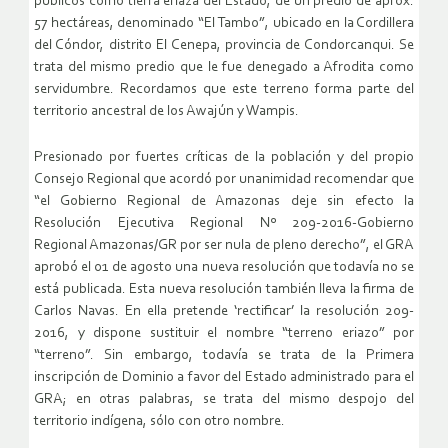
públicos como tierra eriaza del Estado, de un predio de aprox.
57 hectáreas, denominado “El Tambo”, ubicado en la Cordillera
del Cóndor, distrito El Cenepa, provincia de Condorcanqui. Se
trata del mismo predio que le fue denegado a Afrodita como
servidumbre. Recordamos que este terreno forma parte del
territorio ancestral de los Awajún y Wampis.
Presionado por fuertes críticas de la población y del propio
Consejo Regional que acordó por unanimidad recomendar que
“el Gobierno Regional de Amazonas deje sin efecto la
Resolución Ejecutiva Regional Nº 209-2016-Gobierno
Regional Amazonas/GR por ser nula de pleno derecho”, el GRA
aprobó el 01 de agosto una nueva resolución que todavía no se
está publicada. Esta nueva resolución también lleva la firma de
Carlos Navas. En ella pretende ‘rectificar’ la resolución 209-
2016, y dispone sustituir el nombre “terreno eriazo” por
“terreno”. Sin embargo, todavía se trata de la Primera
inscripción de Dominio a favor del Estado administrado para el
GRA; en otras palabras, se trata del mismo despojo del
territorio indígena, sólo con otro nombre.