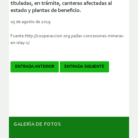
tituladas, en trámite, canteras afectadas al
estado y plantas de beneficio.
05 de agosto de 2019
Fuente:http://cooperaccion.org.pe/las-concesiones-mineras-
en-islay-1/
Navegador
ENTRADA ANTERIOR
ENTRADA SIGUIENTE
de
artículos
GALERÌA DE FOTOS