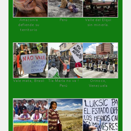
Amazonía
Perú
Valle del Elqui
defiende su
sin minería.
territorio
Vale mata, Brasil
Tía María no va !
Orinoco,
Perú
Venezuela