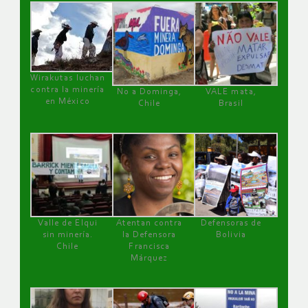
Wirakutas luchan
contra la minería
No a Dominga,
VALE mata,
en México
Chile
Brasil
Valle de Elqui
Atentan contra
Defensoras de
sin minería.
la Defensora
Bolivia
Chile
Francisca
Márquez