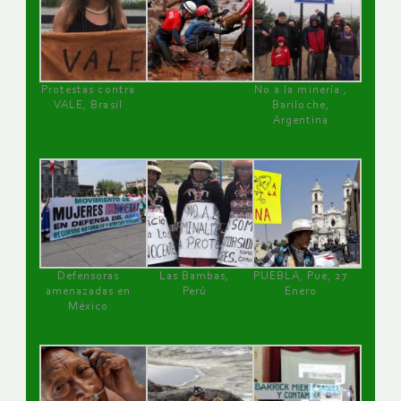
Protestas contra
No a la minería ,
VALE, Brasil
Bariloche,
Argentina
Defensoras
Las Bambas,
PUEBLA, Pue, 27
amenazadas en
Perú
Enero
México