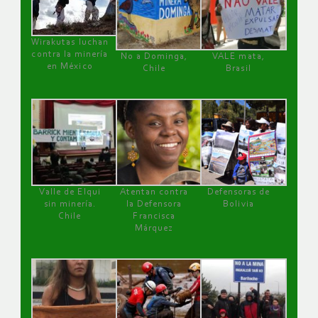
Wirakutas luchan
contra la minería
No a Dominga,
VALE mata,
en México
Chile
Brasil
Valle de Elqui
Atentan contra
Defensoras de
sin minería.
la Defensora
Bolivia
Chile
Francisca
Márquez