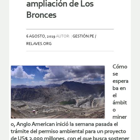
ampliación de Los
Bronces
6 AGOSTO, 2019
AUTOR:
GESTIÓN.PE /
RELAVES.ORG
Cómo
se
espera
ba en
el
ámbit
o
miner
o, Anglo American inició la semana pasada el
trámite del permiso ambiental para un proyecto
de US$ 3,000 millones, con el que busca sostener