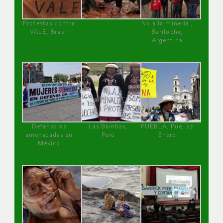
Protestas contra
No a la minería ,
VALE, Brasil
Bariloche,
Argentina
Defensoras
Las Bambas,
PUEBLA, Pue, 27
amenazadas en
Perú
Enero
México