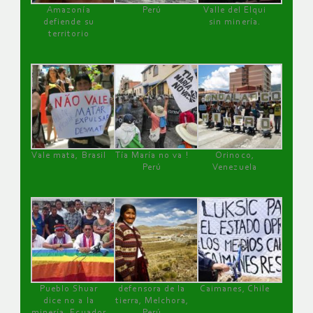
Amazonía
Perú
Valle del Elqui
defiende su
sin minería.
territorio
Vale mata, Brasil
Tía María no va !
Orinoco,
Perú
Venezuela
Pueblo Shuar
defensora de la
Caimanes, Chile
dice no a la
tierra, Melchora,
minería, Ecuador
Perú