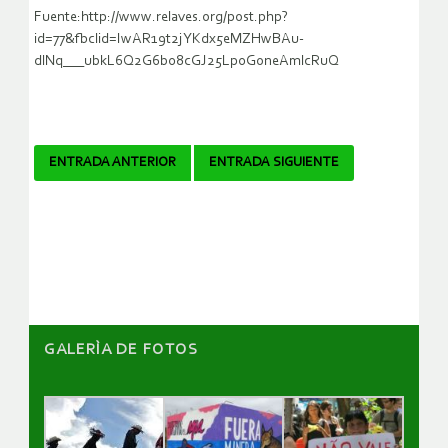
Fuente:http://www.relaves.org/post.php?
id=77&fbclid=IwAR19t2jYKdx5eMZHwBAu-
dlNq___ubkL6Q2G6b08cGJ25Lp0GoneAmlcRuQ
Navegador
ENTRADA ANTERIOR
ENTRADA SIGUIENTE
de
artículos
GALERÌA DE FOTOS