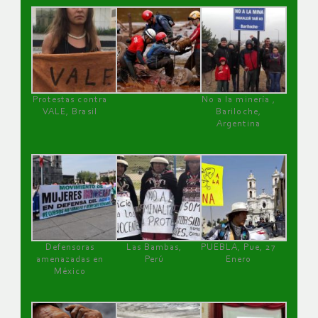
Protestas contra
No a la minería ,
VALE, Brasil
Bariloche,
Argentina
Defensoras
Las Bambas,
PUEBLA, Pue, 27
amenazadas en
Perú
Enero
México