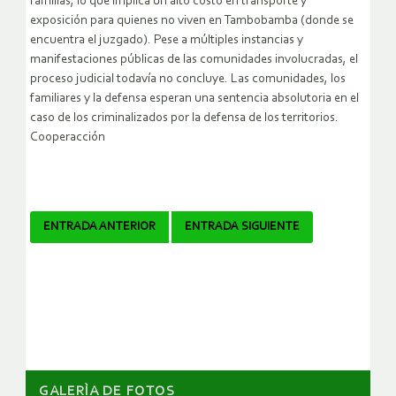
familias, lo que implica un alto costo en transporte y
exposición para quienes no viven en Tambobamba (donde se
encuentra el juzgado). Pese a múltiples instancias y
manifestaciones públicas de las comunidades involucradas, el
proceso judicial todavía no concluye. Las comunidades, los
familiares y la defensa esperan una sentencia absolutoria en el
caso de los criminalizados por la defensa de los territorios.
Cooperacción
Navegador
ENTRADA ANTERIOR
ENTRADA SIGUIENTE
de
artículos
GALERÌA DE FOTOS