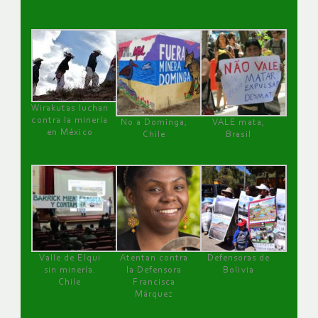
Wirakutas luchan
contra la minería
No a Dominga,
VALE mata,
en México
Chile
Brasil
Valle de Elqui
Atentan contra
Defensoras de
sin minería.
la Defensora
Bolivia
Chile
Francisca
Márquez