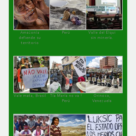
Amazonía
Perú
Valle del Elqui
defiende su
sin minería.
territorio
Vale mata, Brasil
Tía María no va !
Orinoco,
Perú
Venezuela