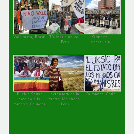
Vale mata, Brasil
Tía María no va !
Orinoco,
Perú
Venezuela
Pueblo Shuar
defensora de la
Caimanes, Chile
dice no a la
tierra, Melchora,
minería, Ecuador
Perú