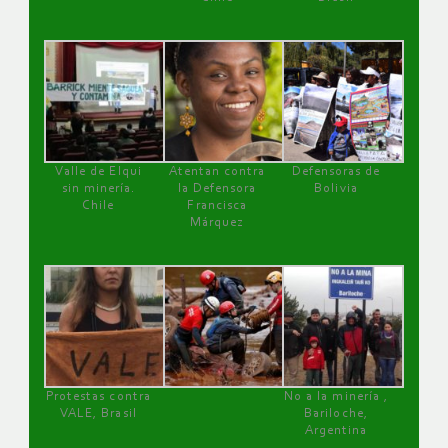
Valle de Elqui
Atentan contra
Defensoras de
sin minería.
la Defensora
Bolivia
Chile
Francisca
Márquez
Protestas contra
No a la minería ,
VALE, Brasil
Bariloche,
Argentina