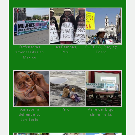
Defensoras
Las Bambas,
PUEBLA, Pue, 27
amenazadas en
Perú
Enero
México
Amazonía
Perú
Valle del Elqui
defiende su
sin minería.
territorio