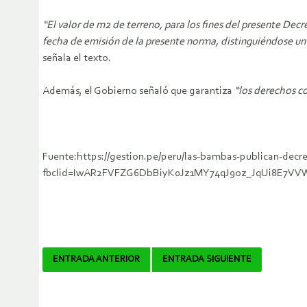
“El valor de m2 de terreno, para los fines del presente Decr
fecha de emisión de la presente norma, distinguiéndose un 
señala el texto.
Además, el Gobierno señaló que garantiza
“los derechos co
Fuente:https://gestion.pe/peru/las-bambas-publican-decre
fbclid=IwAR2FVFZG6DbBiyK0Jz1MY74qJ9oz_JqUi8E7V
Navegador
ENTRADA ANTERIOR
ENTRADA SIGUIENTE
de