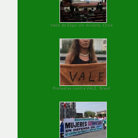
Valle de Elqui sin minería. Chile
Protestas contra VALE, Brasil