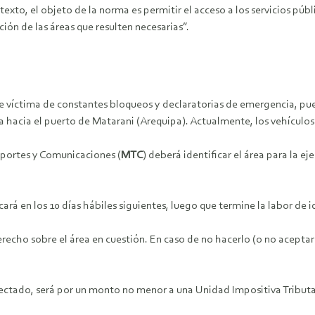
texto, el objeto de la norma es permitir el acceso a los servicios públ
ión de las áreas que resulten necesarias”.
ue víctima de constantes bloqueos y declaratorias de emergencia, pue
a hacia el puerto de Matarani (Arequipa). Actualmente, los vehículos
nsportes y Comunicaciones (
MTC
) deberá identificar el área para la e
icará en los 10 días hábiles siguientes, luego que termine la labor de 
recho sobre el área en cuestión. En caso de no hacerlo (o no aceptar
ado, será por un monto no menor a una Unidad Impositiva Tributaria