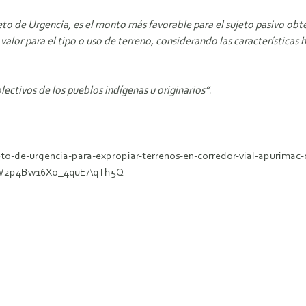
eto de Urgencia, es el monto más favorable para el sujeto pasivo obten
valor para el tipo o uso de terreno, considerando las característic
lectivos de los pueblos indígenas u originarios”
.
to-de-urgencia-para-expropiar-terrenos-en-corredor-vial-apurimac-
VW2p4Bw16Xo_4quEAqTh5Q