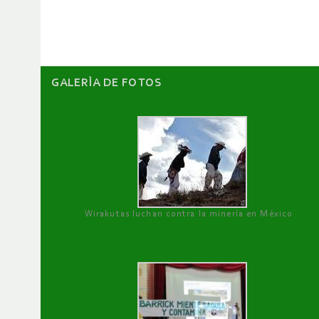
artículos
GALERÌA DE FOTOS
Wirakutas luchan contra la minería en México