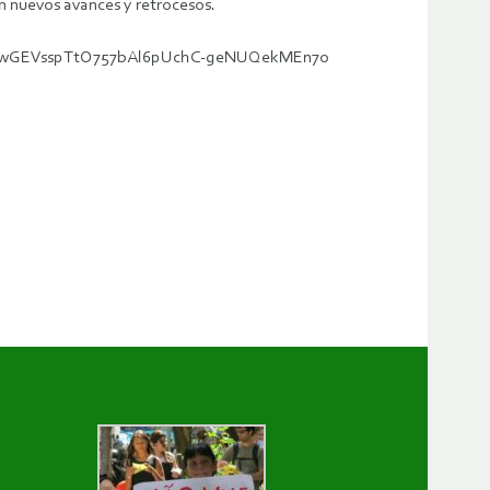
n nuevos avances y retrocesos.
dGO-OnwGEVsspTtO757bAl6pUchC-geNUQekMEn7o