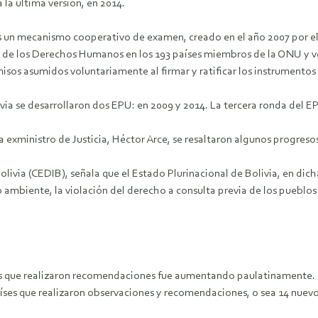
a la última versión, en 2014.
s un mecanismo cooperativo de examen, creado en el año 2007 por e
 de los Derechos Humanos en los 193 países miembros de la ONU y ver
sos asumidos voluntariamente al firmar y ratificar los instrumento
via se desarrollaron dos EPU: en 2009 y 2014. La tercera ronda del EP
ora exministro de Justicia, Héctor Arce, se resaltaron algunos progres
via (CEDIB), señala que el Estado Plurinacional de Bolivia, en dicha
biente, la violación del derecho a consulta previa de los pueblos 
es que realizaron recomendaciones fue aumentando paulatinamente. E
países que realizaron observaciones y recomendaciones, o sea 14 nuevo