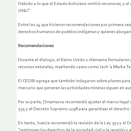
Debido a lo que el Estado boliviano omitió reconocer, y 
ONU”.
Entre los 14 que hicieron recomendaciones por primera vez 
derechos humanos de pueblos indígenas y quienes abogan po
Recomendaciones
Durante el dialogo, el Reino Unido y Alemania formularon p
recursos naturales, resaltando casos como Jach´a Marka T
El CEDIB agrega que también indagaron sobre planes para in
mercurio que generan las actividades mineras siguen en aum
Por su parte, Dinamarca recomendó ajustar el marco legal d
535 y el Decreto Supremo 2298 para garantizar el derecho 
En tanto, Suecia recomendó la revisión de la Ley 351 y el
“restringen los derechos de la sociedad civil a la reunión y 