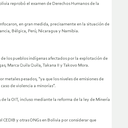
Bolivia reprobó el examen de Derechos Humanos de la
 enfocaron, en gran medida, precisamente en la situación de
ancia, Bélgica, Perú, Nicaragua y Namibia.
 de los pueblos indígenas afectados por la explotación de
as, Marca Quila Quila, Takana II y Takovo Mora.
 metales pesados, “​​ya que los niveles de emisiones de
caso de violencia a minorías”.
de la OIT, incluso mediante la reforma de la ley de Minería
el CEDIB y otras ONGs en Bolivia por considerar que