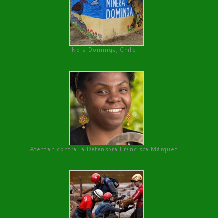
No a Dominga, Chile
Atentan contra la Defensora Francisca Márquez