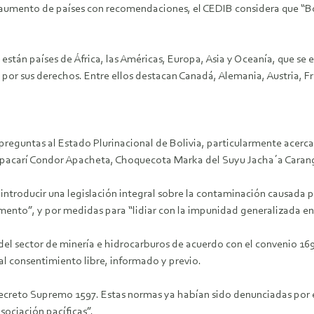
al aumento de países con recomendaciones, el CEDIB considera que “
están países de África, las Américas, Europa, Asia y Oceanía, que se
r sus derechos. Entre ellos destacan Canadá, Alemania, Austria, Fr
reguntas al Estado Plurinacional de Bolivia, particularmente acerca
apacarí Condor Apacheta, Choquecota Marka del Suyu Jacha´a Carang
troducir una legislación integral sobre la contaminación causada por
ento”, y por medidas para “lidiar con la impunidad generalizada en 
el sector de minería e hidrocarburos de acuerdo con el convenio 169 
al consentimiento libre, informado y previo.
 Decreto Supremo 1597. Estas normas ya habían sido denunciadas por 
asociación pacíficas”.