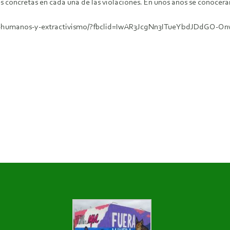
es concretas en cada una de las violaciones. En unos años se conocerá
rechos-humanos-y-extractivismo/?fbclid=IwAR3JcgNn3ITueYbdJD