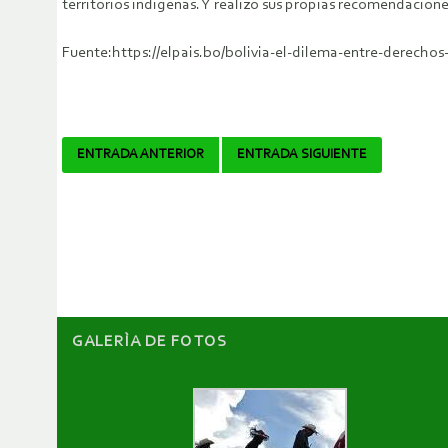
territorios indígenas. Y realizó sus propias recomendacion
Fuente:https://elpais.bo/bolivia-el-dilema-entre-de
Navegador
ENTRADA ANTERIOR
ENTRADA SIGUIENTE
de
artículos
GALERÌA DE FOTOS