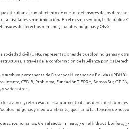
ue dificultan el cumplimiento de que los defensores de los derechos
sus actividades sin intimidación.
En el mismo sentido, la República C
 defensores de derechos humanos, pueblos indígenas y ONG.
a sociedad civil (ONG, representaciones de pueblos indígenas y otras
aestructuras, a través de la conformación de la Alianza por los De
 la Asamblea permanente de Derechos Humanos de Bolivia (APDHB), 
 Infante, CEDIB, Probioma, Fundación TIERRA, Somos Sur, CIPCA, 
y varios otros.
 los avances, retrocesos o estancamiento de los derechos laborales 
e Pueblos indígenas y medio ambiente, que llamó la atención de nuev
rechos humanos: 6 en el sector minero, 7 en el hidrocarburífero, 3 en