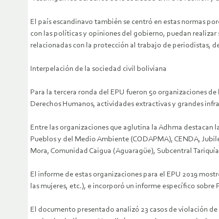
El país escandinavo también se centró en estas normas porq
con las políticas y opiniones del gobierno, puedan realizar 
relacionadas con la protección al trabajo de periodistas,
Interpelación de la sociedad civil boliviana
Para la tercera ronda del EPU fueron 50 organizaciones de l
Derechos Humanos, actividades extractivas y grandes infr
Entre las organizaciones que aglutina la Adhma destacan
Pueblos y del Medio Ambiente (CODAPMA), CENDA, Jubileo,
Mora, Comunidad Caigua (Aguaragüe), Subcentral Tariquía, 
El informe de estas organizaciones para el EPU 2019 mostró
las mujeres, etc.), e incorporó un informe específico sobr
El documento presentado analizó 23 casos de violación de de