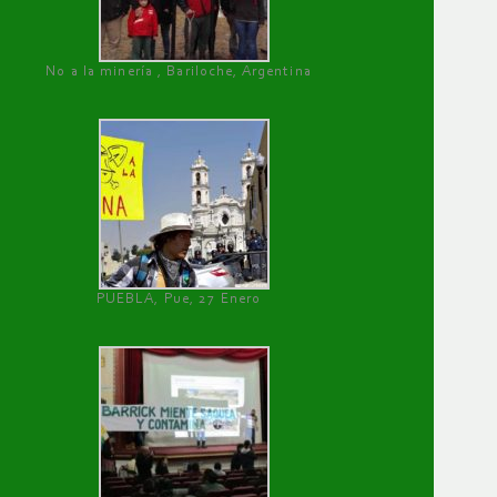
No a la minería , Bariloche, Argentina
PUEBLA, Pue, 27 Enero