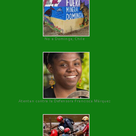
No a Dominga, Chile
Atentan contra la Defensora Francisca Márquez