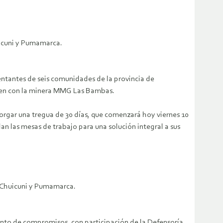
uicuni y Pumamarca.
sentantes de seis comunidades de la provincia de
enen con la minera MMG Las Bambas.
rgar una tregua de 30 días, que comenzará hoy viernes 10
an las mesas de trabajo para una solución integral a sus
, Chuicuni y Pumamarca.
to de compromisos, con participación de la Defensoría