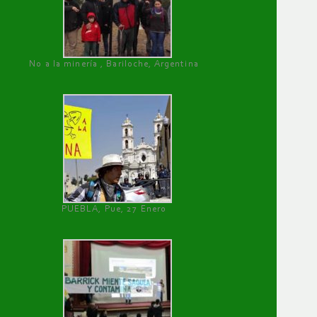
No a la minería , Bariloche, Argentina
PUEBLA, Pue, 27 Enero