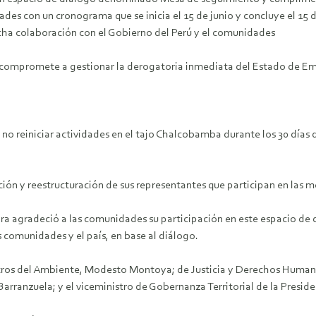
es con un cronograma que se inicia el 15 de junio y concluye el 15 de
ha colaboración con el Gobierno del Perú y el comunidades
 se compromete a gestionar la derogatoria inmediata del Estado de Em
 reiniciar actividades en el tajo Chalcobamba durante los 30 días 
ón y reestructuración de sus representantes que participan en las m
ara agradeció a las comunidades su participación en este espacio de 
s comunidades y el país, en base al diálogo.
stros del Ambiente, Modesto Montoya; de Justicia y Derechos Humanos
rranzuela; y el viceministro de Gobernanza Territorial de la Preside