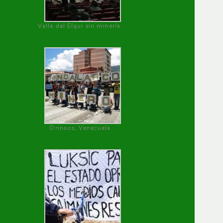
Valle del Elqui sin minería.
Orinoco, Venezuela