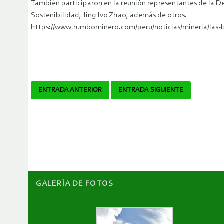
También participaron en la reunión representantes de la De
Sostenibilidad, Jing Ivo Zhao, además de otros.
https://www.rumbominero.com/peru/noticias/mineria/las
Navegador
ENTRADA ANTERIOR
ENTRADA SIGUIENTE
de
artículos
GALERÌA DE FOTOS