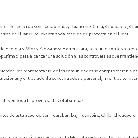
antes del acuerdo son Fuerabamba, Huancuire, Chila, Choaquere, Ch
esina de Huancuire levanta toda medida de protesta en el lugar.
a de Energía y Minas, Alessandra Herrera Jara, se reunió con los repre
urímac, para alcanzar una solución a las controversias que manti
acuerdos: los representante de las comunidades se comprometen a oto
raciones y el traslado de concentrados y personal, mientras se instal
ciales en toda la provincia de Cotabambas.
antes de este acuerdo son Fuerabamba, Huancuire, Chila, Choaquere
 un espacio de diálogo denominado Mesa de seguimiento y cumplimen