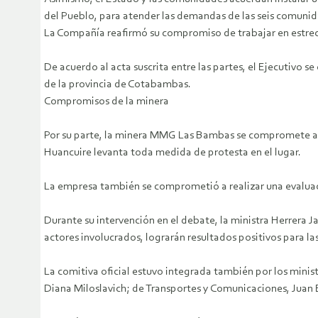
del Pueblo, para atender las demandas de las seis comunidad
La Compañía reafirmó su compromiso de trabajar en estrec
De acuerdo al acta suscrita entre las partes, el Ejecutivo
de la provincia de Cotabambas.
Compromisos de la minera
Por su parte, la minera MMG Las Bambas se compromete a no
Huancuire levanta toda medida de protesta en el lugar.
La empresa también se comprometió a realizar una evaluaci
Durante su intervención en el debate, la ministra Herrera J
actores involucrados, lograrán resultados positivos para la
La comitiva oficial estuvo integrada también por los mini
Diana Miloslavich; de Transportes y Comunicaciones, Juan Ba