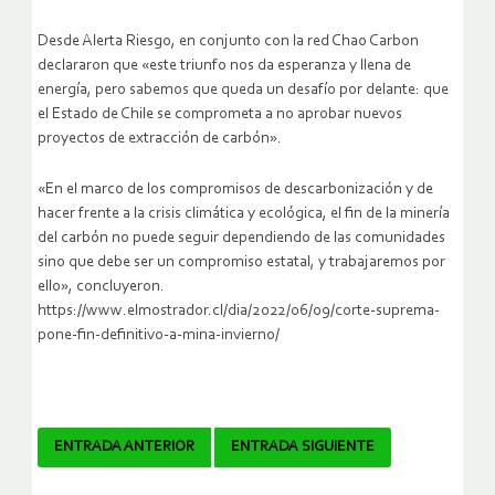
Desde Alerta Riesgo, en conjunto con la red Chao Carbon
declararon que «este triunfo nos da esperanza y llena de
energía, pero sabemos que queda un desafío por delante: que
el Estado de Chile se comprometa a no aprobar nuevos
proyectos de extracción de carbón».
«En el marco de los compromisos de descarbonización y de
hacer frente a la crisis climática y ecológica, el fin de la minería
del carbón no puede seguir dependiendo de las comunidades
sino que debe ser un compromiso estatal, y trabajaremos por
ello», concluyeron.
https://www.elmostrador.cl/dia/2022/06/09/corte-suprema-
pone-fin-definitivo-a-mina-invierno/
Navegador
ENTRADA ANTERIOR
ENTRADA SIGUIENTE