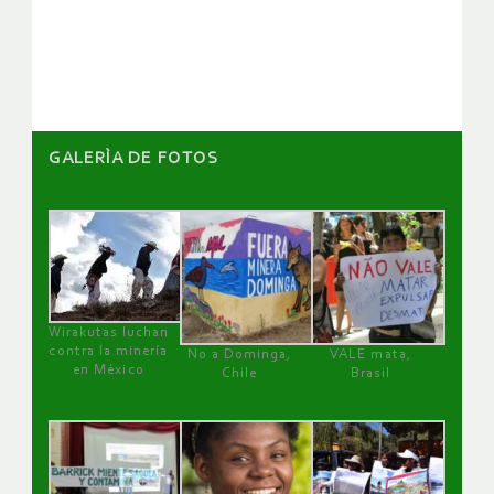
de
artículos
GALERÌA DE FOTOS
Wirakutas luchan
contra la minería
No a Dominga,
VALE mata,
en México
Chile
Brasil