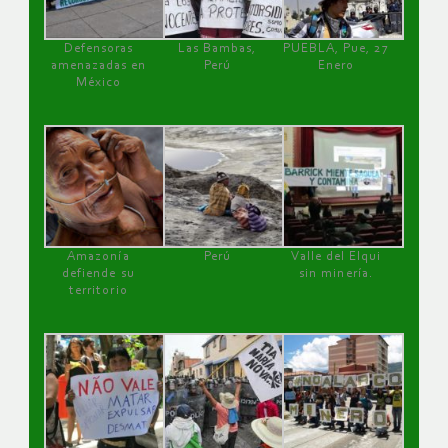
Defensoras
Las Bambas,
PUEBLA, Pue, 27
amenazadas en
Perú
Enero
México
Amazonía
Perú
Valle del Elqui
defiende su
sin minería.
territorio