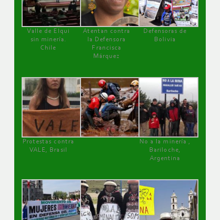
Valle de Elqui
Atentan contra
Defensoras de
sin minería.
la Defensora
Bolivia
Chile
Francisca
Márquez
Protestas contra
No a la minería ,
VALE, Brasil
Bariloche,
Argentina