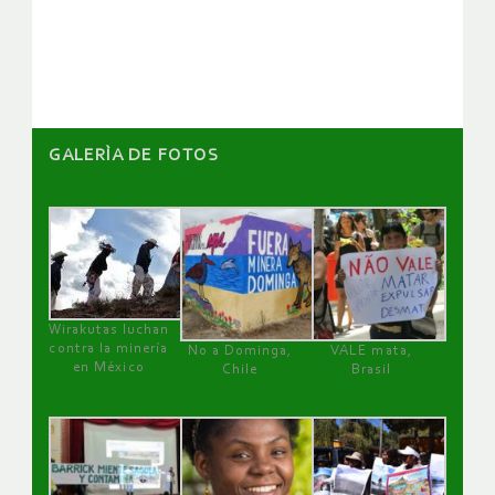
de
artículos
GALERÌA DE FOTOS
Wirakutas luchan
contra la minería
No a Dominga,
VALE mata,
en México
Chile
Brasil