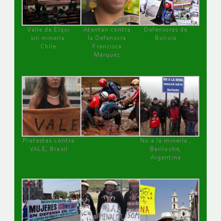
Valle de Elqui
Atentan contra
Defensoras de
sin minería.
la Defensora
Bolivia
Chile
Francisca
Márquez
Protestas contra
No a la minería ,
VALE, Brasil
Bariloche,
Argentina