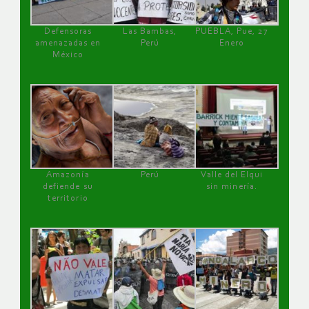
Defensoras
Las Bambas,
PUEBLA, Pue, 27
amenazadas en
Perú
Enero
México
Amazonía
Perú
Valle del Elqui
defiende su
sin minería.
territorio