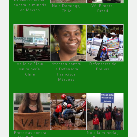
contra la minería
No a Dominga,
VALE mata,
en México
Chile
Brasil
Valle de Elqui
Atentan contra
Defensoras de
sin minería.
la Defensora
Bolivia
Chile
Francisca
Márquez
Protestas contra
No a la minería ,