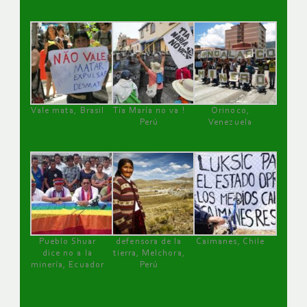
Vale mata, Brasil
Tía María no va !
Orinoco,
Perú
Venezuela
Pueblo Shuar
defensora de la
Caimanes, Chile
dice no a la
tierra, Melchora,
minería, Ecuador
Perú