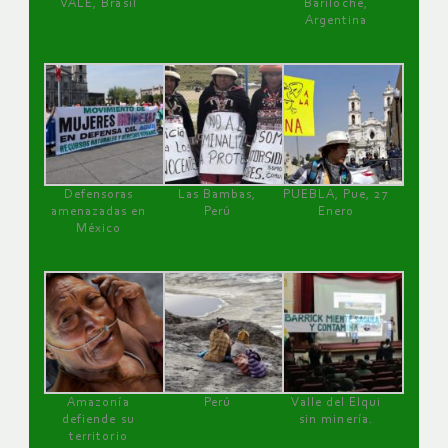
VALE, Brasil
Bariloche,
Argentina
Defensoras
Las Bambas,
PUEBLA, Pue, 27
amenazadas en
Perú
Enero
México
Amazonía
Perú
Valle del Elqui
defiende su
sin minería.
territorio