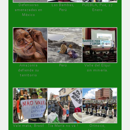
Defensoras
Las Bambas,
PUEBLA, Pue, 27
amenazadas en
Perú
Enero
México
Amazonía
Perú
Valle del Elqui
defiende su
sin minería.
territorio
Vale mata, Brasil
Tía María no va !
Orinoco,