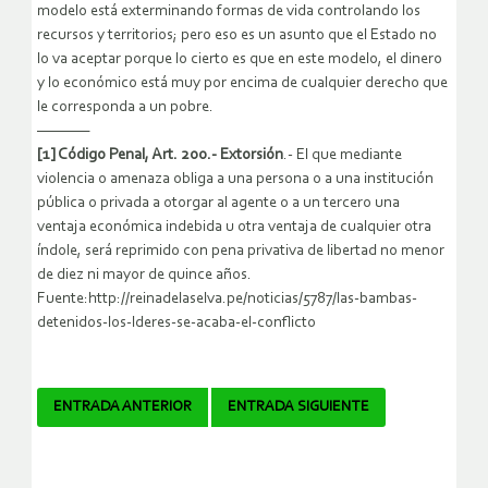
modelo está exterminando formas de vida controlando los
recursos y territorios; pero eso es un asunto que el Estado no
lo va aceptar porque lo cierto es que en este modelo, el dinero
y lo económico está muy por encima de cualquier derecho que
le corresponda a un pobre.
————
[1] Código Penal, Art. 200.- Extorsión
.- El que mediante
violencia o amenaza obliga a una persona o a una institución
pública o privada a otorgar al agente o a un tercero una
ventaja económica indebida u otra ventaja de cualquier otra
índole, será reprimido con pena privativa de libertad no menor
de diez ni mayor de quince años.
Fuente:http://reinadelaselva.pe/noticias/5787/las-bambas-
detenidos-los-lderes-se-acaba-el-conflicto
Navegador
ENTRADA ANTERIOR
ENTRADA SIGUIENTE
de