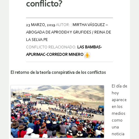
conflicto?
23 MARZO, 2019
AUTOR:
MIRTHA VÁSQUEZ –
ABOGADA DE APRODEH Y GRUFIDES / REINA DE
LA SELVA.PE
CONFLICTO RELACIONADO:
LAS BAMBAS-
APURIMAC-CORREDOR MINERO
El retorno de la teoría conspirativa de los conflictos
El día de
hoy
aparece
en los
medios
como
una
noticia