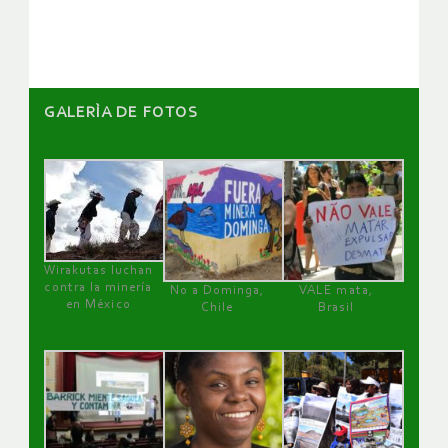
artículos
GALERÌA DE FOTOS
Wirakutas luchan
contra la minería
No a Dominga,
VALE mata,
en México
Chile
Brasil