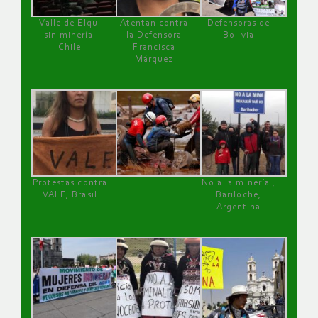
Valle de Elqui
Atentan contra
Defensoras de
sin minería.
la Defensora
Bolivia
Chile
Francisca
Márquez
Protestas contra
No a la minería ,
VALE, Brasil
Bariloche,
Argentina