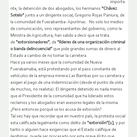
importa
nte, la detención de dos abogados, los hermanos
“Chávez
Sotelo”
junto a un dirigente social, Gregorio Rojas Paniura, de
la comunidad de Fuerabamba- Apurímac. No solo los medios
de comunicación, sino representantes del gobierno, como la
Ministra de Agricultura, han salido a decir que se trata
de
“extorsionadores”
, de
“líderes de una organización criminal
o banda delincuencial”
que pide grandes sumas de dinero al
Estado a cambio de no tomar la carretera.
Hace ya varios meses que la comunidad de Nueva
Fuerabamaba, está protestando por el paso constante de
vehículos de la empresa minera Las Bambas por su carretera y
exigen el pago de una indemnización (desde el punto de vista
de muchos, no realista). El dirigente detenido es nada menos
que el Presidente de la comunidad que ha liderado estos
reclamos y los abogados eran asesores legales de la misma
¿Pero entonces porqué se los acusa de extorsión?
Tal vez hay que recordar que en nuestro país, la protesta social
esta calificada legalmente como delito de
“extorsión”[1]
, y por
tanto si alguien hace exigencias que el Estado califique de
ilegítimas, puede ser procesado por este grave ilícito que