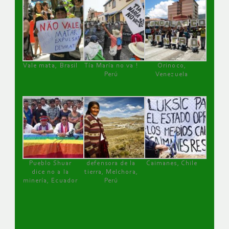
Vale mata, Brasil
Tía María no va !
Orinoco,
Perú
Venezuela
Pueblo Shuar
defensora de la
Caimanes, Chile
dice no a la
tierra, Melchora,
minería, Ecuador
Perú