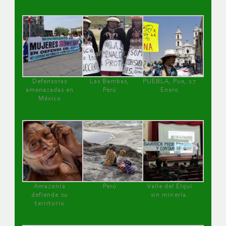
Defensoras
Las Bambas,
PUEBLA, Pue, 27
amenazadas en
Perú
Enero
México
Amazonía
Perú
Valle del Elqui
defiende su
sin minería.
territorio