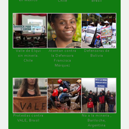
en México
Chile
Brasil
Valle de Elqui
Atentan contra
Defensoras de
sin minería.
la Defensora
Bolivia
Chile
Francisca
Márquez
Protestas contra
No a la minería ,
VALE, Brasil
Bariloche,
Argentina