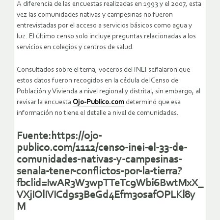
A diferencia de las encuestas realizadas en 1993 y el 2007, esta
vez las comunidades nativas y campesinas no fueron
entrevistadas por el acceso a servicios básicos como agua y
luz. El último censo solo incluye preguntas relacionadas a los
servicios en colegios y centros de salud.
Consultados sobre el tema, voceros del INEI señalaron que
estos datos fueron recogidos en la cédula del Censo de
Población y Vivienda a nivel regional y distrital, sin embargo, al
revisar la encuesta
Ojo-Publico.com
determinó que esa
información no tiene el detalle a nivel de comunidades.
Fuente:https://ojo-
publico.com/1112/censo-inei-el-33-de-
comunidades-nativas-y-campesinas-
senala-tener-conflictos-por-la-tierra?
fbclid=IwAR3W3wpTTeTc9Wbi6BwtMxX_
VXjIOlIVICd9s3BeGd4Efm3osafOPLKl8y
M