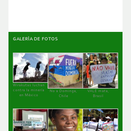
artículos
GALERÌA DE FOTOS
Wirakutas luchan
contra la minería
No a Dominga,
VALE mata,
en México
Chile
Brasil