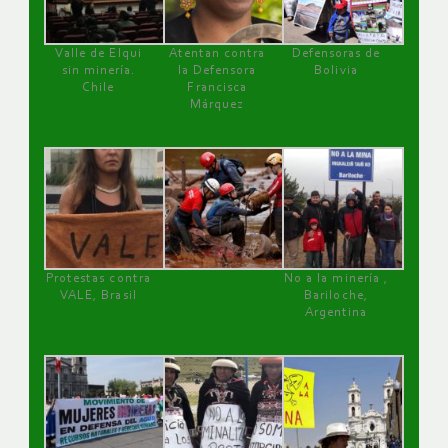
Valle de Elqui
Atentan contra
Defensoras de
sin minería.
la Defensora
Bolivia
Chile
Francisca
Márquez
Protestas contra
No a la minería ,
VALE, Brasil
Bariloche,
Argentina