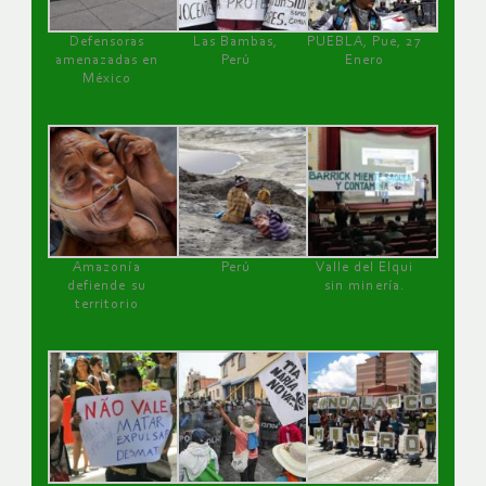
Defensoras
Las Bambas,
PUEBLA, Pue, 27
amenazadas en
Perú
Enero
México
Amazonía
Perú
Valle del Elqui
defiende su
sin minería.
territorio