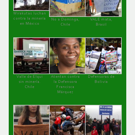
Wirakutas luchan
contra la minería
No a Dominga,
VALE mata,
en México
Chile
Brasil
Valle de Elqui
Atentan contra
Defensoras de
sin minería.
la Defensora
Bolivia
Chile
Francisca
Márquez