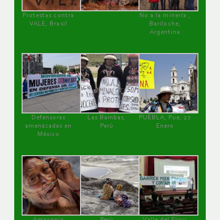
Protestas contra
No a la minería ,
VALE, Brasil
Bariloche,
Argentina
Defensoras
Las Bambas,
PUEBLA, Pue, 27
amenazadas en
Perú
Enero
México
Amazonía
Perú
Valle del Elqui