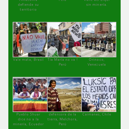
defiende su
sin minería.
territorio
Vale mata, Brasil
Tía María no va !
Orinoco,
Perú
Venezuela
Pueblo Shuar
defensora de la
Caimanes, Chile
dice no a la
tierra, Melchora,
minería, Ecuador
Perú