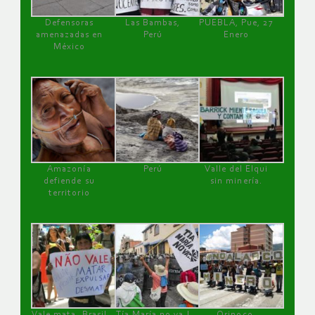
Defensoras
Las Bambas,
PUEBLA, Pue, 27
amenazadas en
Perú
Enero
México
Amazonía
Perú
Valle del Elqui
defiende su
sin minería.
territorio
Vale mata, Brasil
Tía María no va !
Orinoco,