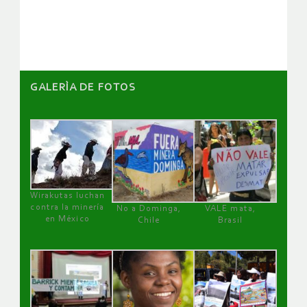
artículos
GALERÌA DE FOTOS
Wirakutas luchan
contra la minería
No a Dominga,
VALE mata,
en México
Chile
Brasil