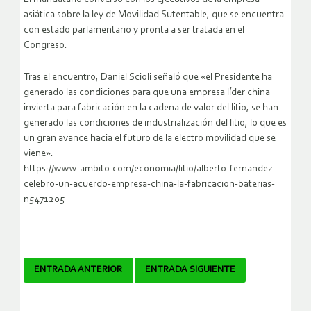
asiática sobre la ley de Movilidad Sutentable, que se encuentra
con estado parlamentario y pronta a ser tratada en el
Congreso.
Tras el encuentro, Daniel Scioli señaló que «el Presidente ha
generado las condiciones para que una empresa líder china
invierta para fabricación en la cadena de valor del litio, se han
generado las condiciones de industrialización del litio, lo que es
un gran avance hacia el futuro de la electro movilidad que se
viene».
https://www.ambito.com/economia/litio/alberto-fernandez-
celebro-un-acuerdo-empresa-china-la-fabricacion-baterias-
n5471205
Navegador
ENTRADA ANTERIOR
ENTRADA SIGUIENTE
de