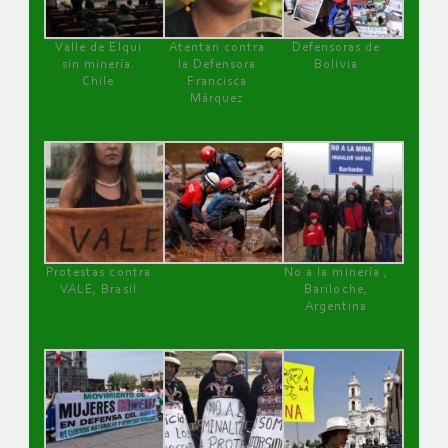
Valle de Elqui
Atentan contra
Defensoras de
sin minería.
la Defensora
Bolivia
Chile
Francisca
Márquez
Protestas contra
No a la minería ,
VALE, Brasil
Bariloche,
Argentina