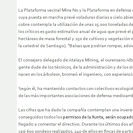
La Plataforma vecinal Mina No y la Plataforma en defensa 
cuya puesta en marcha prevé voladuras diarias a cielo abie
cobre contempla la utilización de unas 15.000 toneladas d
los críticos es gasto estimativo anual de agua que prevé e
hectáreas de masa forestal y 150 de cultivos y vegetación 
la catedral de Santiago). “Balsas que podrían romper, advie
El consejero delegado de Atalaya Mining, el ourensano Alb
gente dude de los técnicos, de la administración y de los
nacen en los árboles», bromeó el ingeniero, con experienci
Según él, ha mantenido contactos con colectivos ecologistas
de las más importantes asociaciones de defensa medioambie
Las cifras que ha dado la compañía contemplan una inversi
conseguidos todos los
permisos de la Xunta, serán ocupado
llegado a comentar el directivo. Durante los últimos dos a
casi 600 sondeos realizados, 240 de ellos en fincas de part