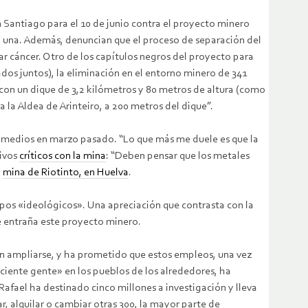
 Santiago para el 10 de junio contra el proyecto minero
da una. Además, denuncian que el proceso de separación del
 cáncer. Otro de los capítulos negros del proyecto para
dos juntos), la eliminación en el entorno minero de 341
 con un dique de 3,2 kilómetros y 80 metros de altura (como
 la Aldea de Arinteiro, a 200 metros del dique”.
s medios en marzo pasado. “Lo que más me duele es que la
tivos
críticos con la mina
: “Deben pensar que los metales
a
mina de Riotinto, en Huelva
.
rupos «ideológicos». Una apreciación que contrasta con la
e entraña este proyecto minero.
an ampliarse, y ha prometido que estos empleos, una vez
ciente gente» en los pueblos de los alrededores, ha
afael ha destinado cinco millones a investigación y lleva
r, alquilar o cambiar otras 300, la mayor parte de