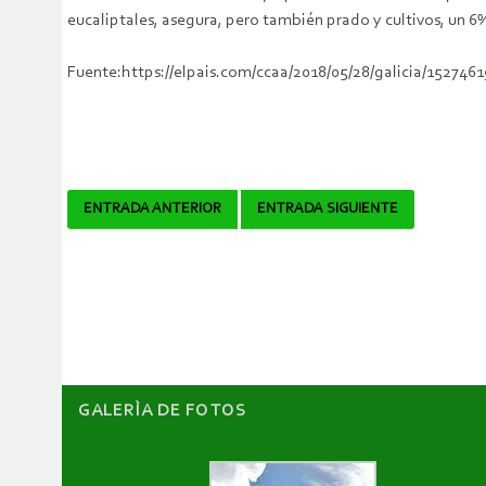
eucaliptales, asegura, pero también prado y cultivos, un 6
Fuente:https://elpais.com/ccaa/2018/05/28/galicia/152746
Navegador
ENTRADA ANTERIOR
ENTRADA SIGUIENTE
de
artículos
GALERÌA DE FOTOS