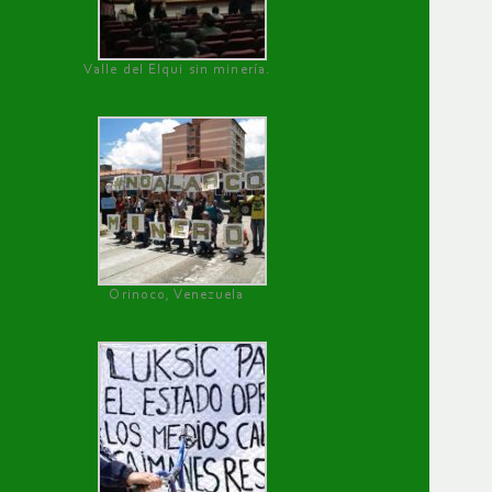
Valle del Elqui sin minería.
Orinoco, Venezuela