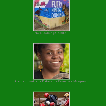
No a Dominga, Chile
Atentan contra la Defensora Francisca Márquez