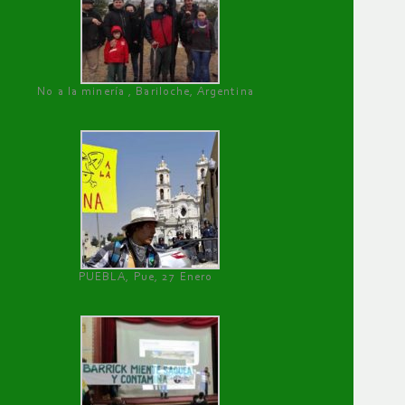
No a la minería , Bariloche, Argentina
PUEBLA, Pue, 27 Enero