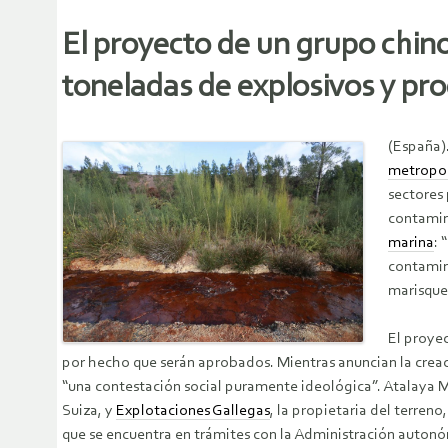
El proyecto de un grupo chino
toneladas de explosivos y pr
(España)
metropol
sectores
contamin
marina
: 
contamina
marisque
El proye
por hecho que serán aprobados. Mientras anuncian la creac
“una contestación social puramente ideológica”. Atalaya Mi
Suiza, y
Explotaciones Gallegas
, la propietaria del terren
que se encuentra en trámites con la Administración autonóm