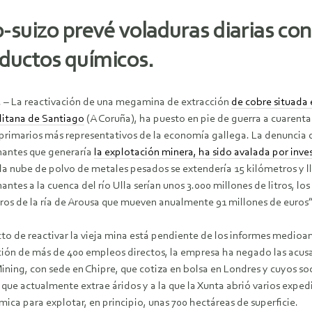
-suizo prevé voladuras diarias con
oductos químicos.
. – La reactivación de una megamina de extracción
de cobre situada 
itana de Santiago
(A Coruña), ha puesto en pie de guerra a cuarenta 
 primarios más representativos de la economía gallega. La denuncia d
antes que generaría
la explotación minera, ha sido avalada por inv
“la nube de polvo de metales pesados se extendería 15 kilómetros y l
ntes a la cuenca del río Ulla serían unos 3.000 millones de litros, lo
ros de la ría de Arousa que mueven anualmente 91 millones de euros”
cto de reactivar la vieja mina está pendiente de los informes medio
ión de más de 400 empleos directos, la empresa ha negado las acusa
ning, con sede en Chipre, que cotiza en bolsa en Londres y cuyos soc
o, que actualmente extrae áridos y a la que la Xunta abrió varios ex
ica para explotar, en principio, unas 700 hectáreas de superficie.