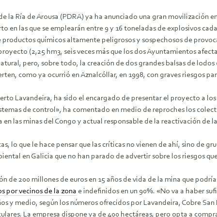
de la Ría de Arousa (PDRA) ya ha anunciado una gran movilización en
rto en las que se emplearán entre 9 y 16 toneladas de explosivos ca
e productos químicos altamente peligrosos y sospechosos de provocar
l proyecto (2,25 hm3, seis veces más que los dos Ayuntamientos afecta
natural, pero, sobre todo, la creación de dos grandes balsas de lodos
rten, como ya ocurrió en Aznalcóllar, en 1998, con graves riesgos para
erto Lavandeira, ha sido el encargado de presentar el proyecto a lo
 sistemas de control», ha comentado en medio de reproches los colec
a en las minas del Congo y actual responsable de la reactivación de l
, lo que le hace pensar que las críticas no vienen de ahí, sino de g
ntal en Galicia que no han parado de advertir sobre los riesgos qu
ón de 200 millones de euros en 15 años de vida de la mina que podrí
s por vecinos de la zona
e indefinidos en un 90%. «No va a haber sufi
ños y medio, según los números ofrecidos por Lavandeira, Cobre San R
iculares. La empresa dispone ya de 400 hectáreas, pero opta a compra