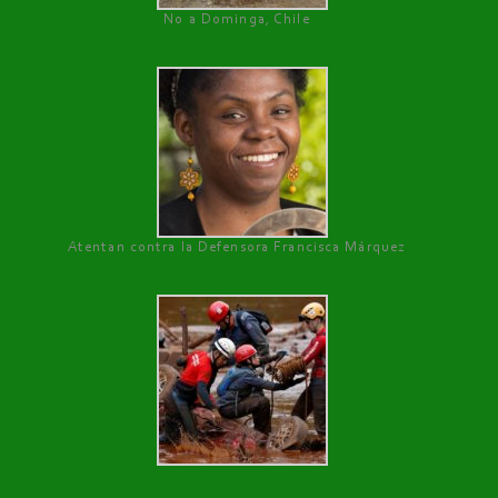
No a Dominga, Chile
Atentan contra la Defensora Francisca Márquez