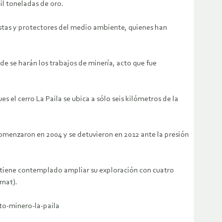
il toneladas de oro.
stas y protectores del medio ambiente, quienes han
de se harán los trabajos de minería, acto que fue
s el cerro La Paila se ubica a sólo seis kilómetros de la
 comenzaron en 2004 y se detuvieron en 2012 ante la presión
 tiene contemplado ampliar su exploración con cuatro
rnat).
to-minero-la-paila