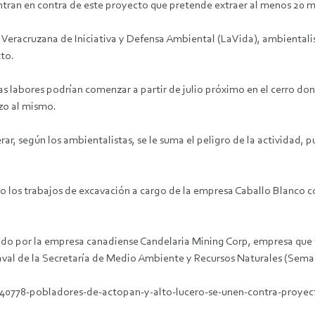
ntran en contra de este proyecto que pretende extraer al menos 20 m
Veracruzana de Iniciativa y Defensa Ambiental (LaVida), ambientali
to.
s labores podrían comenzar a partir de julio próximo en el cerro don
azo al mismo.
 según los ambientalistas, se le suma el peligro de la actividad, pue
pero los trabajos de excavación a cargo de la empresa Caballo Blanco
mado por la empresa canadiense Candelaria Mining Corp, empresa que
 aval de la Secretaría de Medio Ambiente y Recursos Naturales (Sema
40778-pobladores-de-actopan-y-alto-lucero-se-unen-contra-proyec