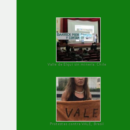
Valle de Elqui sin minería. Chile
Protestas contra VALE, Brasil