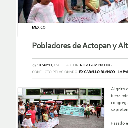
MEXICO
Pobladores de Actopan y Alt
28 MAYO, 2018
AUTOR:
NO A LA MINA.ORG
CONFLICTO RELACIONADO:
EX CABALLO BLANCO - LA PA
Al grito 
fuera min
congregar
se preten
Pasado el