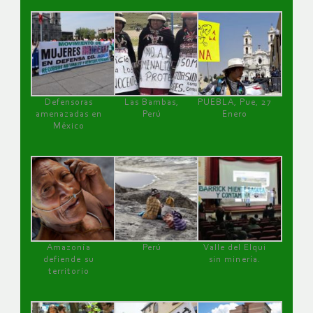
Defensoras
Las Bambas,
PUEBLA, Pue, 27
amenazadas en
Perú
Enero
México
Amazonía
Perú
Valle del Elqui
defiende su
sin minería.
territorio