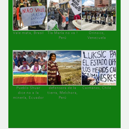
Vale mata, Brasil
Tía María no va !
Orinoco,
Perú
Venezuela
Pueblo Shuar
defensora de la
Caimanes, Chile
dice no a la
tierra, Melchora,
minería, Ecuador
Perú