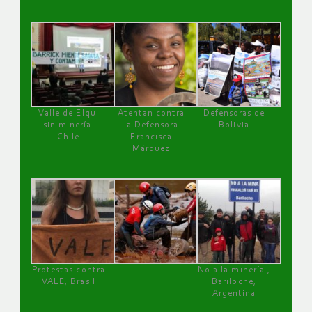
Valle de Elqui
Atentan contra
Defensoras de
sin minería.
la Defensora
Bolivia
Chile
Francisca
Márquez
Protestas contra
No a la minería ,
VALE, Brasil
Bariloche,
Argentina