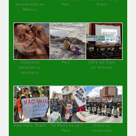
amenazadas en
Perú
Enero
México
Amazonía
Perú
Valle del Elqui
defiende su
sin minería.
territorio
Vale mata, Brasil
Tía María no va !
Orinoco,
Perú
Venezuela