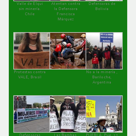
Valle de Elqui
Atentan contra
Defensoras de
sin minería.
la Defensora
Bolivia
Chile
Francisca
Márquez
Protestas contra
No a la minería ,
VALE, Brasil
Bariloche,
Argentina
Defensoras
Las Bambas,
PUEBLA, Pue, 27