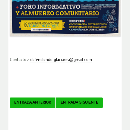
Contactos:
defendiendo.glaciares@gmail.com
Navegador
ENTRADA ANTERIOR
ENTRADA SIGUIENTE
de
artículos