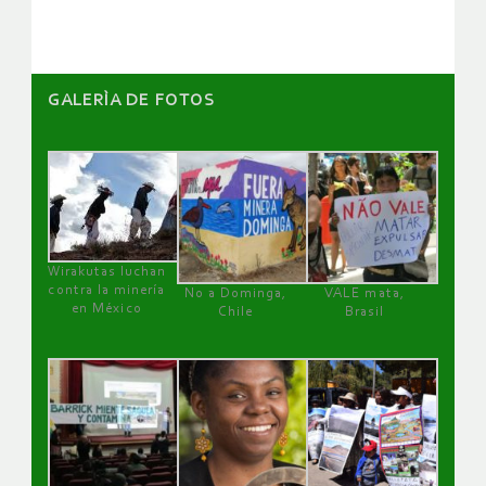
GALERÌA DE FOTOS
Wirakutas luchan
contra la minería
No a Dominga,
VALE mata,
en México
Chile
Brasil