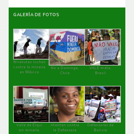
GALERÌA DE FOTOS
Wirakutas luchan
contra la minería
No a Dominga,
VALE mata,
en México
Chile
Brasil
Valle de Elqui
Atentan contra
Defensoras de
sin minería.
la Defensora
Bolivia