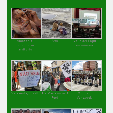
Amazonía
Perú
Valle del Elqui
defiende su
sin minería.
territorio
Vale mata, Brasil
Tía María no va !
Orinoco,
Perú
Venezuela