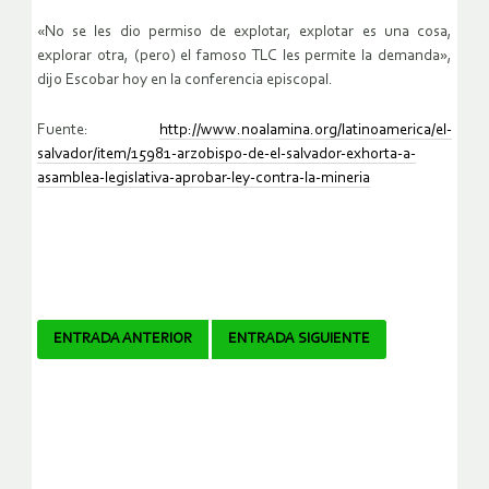
«No se les dio permiso de explotar, explotar es una cosa,
explorar otra, (pero) el famoso TLC les permite la demanda»,
dijo Escobar hoy en la conferencia episcopal.
Fuente:
http://www.noalamina.org/latinoamerica/el-
salvador/item/15981-arzobispo-de-el-salvador-exhorta-a-
asamblea-legislativa-aprobar-ley-contra-la-mineria
Navegador
ENTRADA ANTERIOR
ENTRADA SIGUIENTE
de
artículos