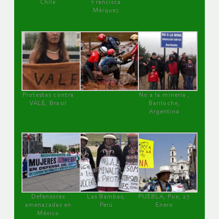
Chile
Francisca
Márquez
Protestas contra
No a la minería ,
VALE, Brasil
Bariloche,
Argentina
Defensoras
Las Bambas,
PUEBLA, Pue, 27
amenazadas en
Perú
Enero
México